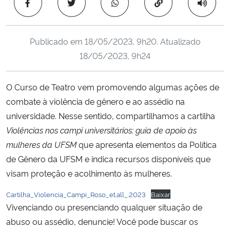
Copiar para área 
Ministério da Cidadania
Ministério da Saúde
Publicado em
18/05/2023, 9h20
. Atualizado
18/05/2023, 9h24
Ministério de Minas e Energia
O Curso de Teatro vem promovendo algumas ações de
Ministério da Ciência, Tecnologia, Inovações e Comunicações
combate à violência de gênero e ao assédio na
universidade. Nesse sentido, compartilhamos a cartilha
Ministério do Meio Ambiente
Violências nos campi universitários: guia de apoio às
mulheres da UFSM
que apresenta elementos da Política
Ministério do Turismo
de Gênero da UFSM e indica recursos disponíveis que
visam proteção e acolhimento às mulheres.
Ministério do Desenvolvimento Regional
Cartilha_Violencia_Campi_Roso_et.all_.2023
Baixar
Controladoria-Geral da União
Vivenciando ou presenciando qualquer situação de
abuso ou assédio, denuncie! Você pode buscar os
Ministério da Mulher, da Família e dos Direitos Humanos