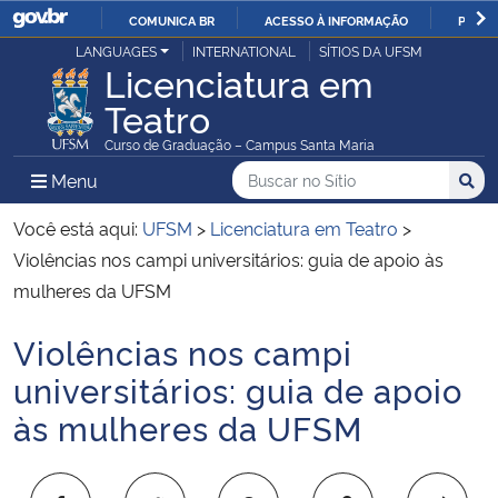
COMUNICA BR
ACESSO À INFORMAÇÃO
PARTI
Casa Civil
LANGUAGES
INTERNATIONAL
SÍTIOS DA UFSM
IR
Licenciatura em
PARA
Teatro
Ministério da Justiça e Segurança Pública
O
Curso de Graduação – Campus Santa Maria
CONTEÚDO
Ministério da Defesa
Buscar no no Sítio
Busca
Busca:
Menu Principal do Sítio
Menu
Busc
Ministério das Relações Exteriores
Você está aqui:
UFSM
>
Licenciatura em Teatro
>
Violências nos campi universitários: guia de apoio às
Ministério da Economia
mulheres da UFSM
Violências nos campi
Ministério da Infraestrutura
Início do conteúdo
universitários: guia de apoio
Ministério da Agricultura, Pecuária e Abastecimento
às mulheres da UFSM
Ministério da Educação