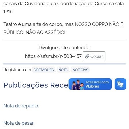
canais da Ouvidoria ou a Coordenação do Curso na sala
1215.
Secretaria-Geral
Teatro é uma arte do corpo, mas NOSSO CORPO NÃO É
Secretaria de Governo
PÚBLICO! NÃO AO ASSÉDIO!
Gabinete de Segurança Institucional
Divulgue este conteúdo:
https://ufsm.br/r-503-457
Copiar
Advocacia-Geral da União
para área de trans
Registrado em
,
,
DESTAQUES
NOTA
NOTÍCIAS
Banco Central do Brasil
Publicações Recentes
Planalto
Nota de repúdio
Nota de pesar