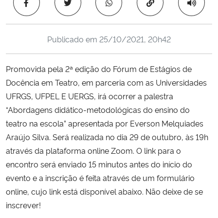
Copiar para área 
Ministério da Cidadania
Ministério da Saúde
Publicado em
25/10/2021, 20h42
Ministério de Minas e Energia
Promovida pela 2ª edição do Fórum de Estágios de
Docência em Teatro, em parceria com as Universidades
Ministério da Ciência, Tecnologia, Inovações e Comunicações
UFRGS, UFPEL E UERGS, irá ocorrer a palestra
“Abordagens didático-metodológicas do ensino do
Ministério do Meio Ambiente
teatro na escola” apresentada por Everson Melquiades
Araújo Silva. Será realizada no dia 29 de outubro, às 19h
Ministério do Turismo
através da plataforma online Zoom. O link para o
encontro será enviado 15 minutos antes do início do
Ministério do Desenvolvimento Regional
evento e a inscrição é feita através de um formulário
Controladoria-Geral da União
online, cujo link está disponível abaixo. Não deixe de se
inscrever!
Ministério da Mulher, da Família e dos Direitos Humanos