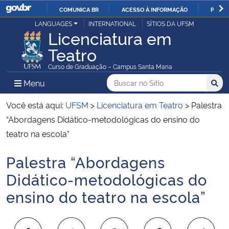
COMUNICA BR
ACESSO À INFORMAÇÃO
PARTI
Casa Civil
LANGUAGES
INTERNATIONAL
SÍTIOS DA UFSM
IR
Licenciatura em
PARA
Teatro
Ministério da Justiça e Segurança Pública
O
Curso de Graduação – Campus Santa Maria
CONTEÚDO
Ministério da Defesa
Buscar no no Sítio
Busca
Busca:
Menu Principal do Sítio
Menu
Busc
Ministério das Relações Exteriores
Você está aqui:
UFSM
>
Licenciatura em Teatro
>
Palestra
“Abordagens Didático-metodológicas do ensino do
Ministério da Economia
teatro na escola”
Palestra “Abordagens
Ministério da Infraestrutura
Início do conteúdo
Didático-metodológicas do
Ministério da Agricultura, Pecuária e Abastecimento
ensino do teatro na escola”
Ministério da Educação