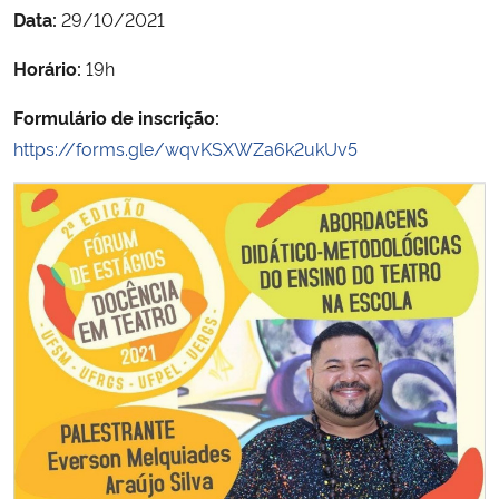
Data:
29/10/2021
Secretaria-Geral
Horário:
19h
Secretaria de Governo
Formulário de inscrição:
https://forms.gle/wqvKSXWZa6k2ukUv5
Gabinete de Segurança Institucional
Advocacia-Geral da União
Banco Central do Brasil
Planalto