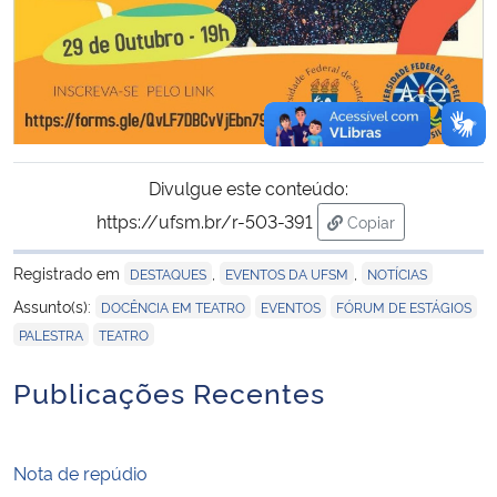
Divulgue este conteúdo:
https://ufsm.br/r-503-391
Copiar
para área de trans
Registrado em
,
,
DESTAQUES
EVENTOS DA UFSM
NOTÍCIAS
,
,
,
Assunto(s):
DOCÊNCIA EM TEATRO
EVENTOS
FÓRUM DE ESTÁGIOS
,
PALESTRA
TEATRO
Publicações Recentes
Nota de repúdio