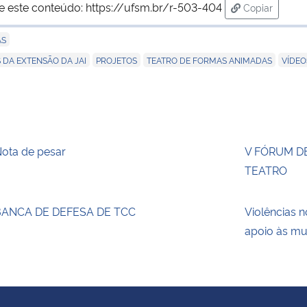
e este conteúdo:
https://ufsm.br/r-503-404
Copiar
para área de
AS
,
,
,
DA EXTENSÃO DA JAI
PROJETOS
TEATRO DE FORMAS ANIMADAS
VÍDEO
ota de pesar
V FÓRUM D
TEATRO
BANCA DE DEFESA DE TCC
Violências n
apoio às m