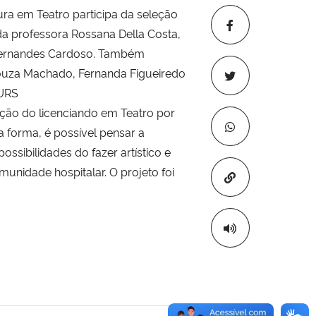
ra em Teatro participa da seleção
a professora Rossana Della Costa,
na Fernandes Cardoso. Também
 Souza Machado, Fernanda Figueiredo
EURS
ação do licenciando em Teatro por
forma, é possível pensar a
sibilidades do fazer artístico e
munidade hospitalar. O projeto foi
Copiar para áre