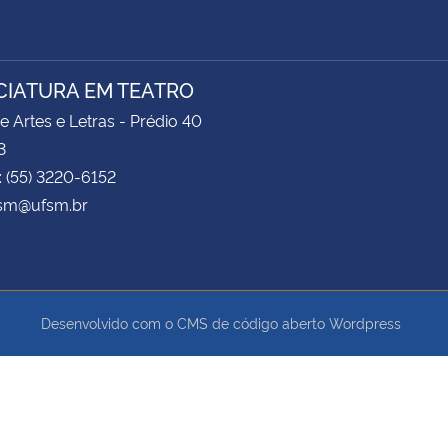
CIATURA EM TEATRO
e Artes e Letras - Prédio 40
3
: (55) 3220-6152
fsm@ufsm.br
Desenvolvido com o CMS de código aberto
Wordpress