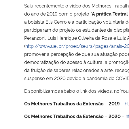
Saiu recentemente o vídeo dos Melhores Trabalho
do ano de 2019 com o projeto “
A
prática Teatra
a bolsista Elis Genro e a participação voluntár
participaram do projeto os estudantes da discip
Peranzoni, Luis Henrique Oliveira da Rosa e Lui
(
http://www.uel.br/proex/seurs/pages/anais-2
promover a percepção de que sua atuação pode 
democratização do acesso à cultura, a promoção d
da fruição de saberes relacionados a arte, recep
suspenso em 2020 devido a pandemia do COVID-19
Disponibilizamos abaixo o link dos vídeos, no Yo
Os Melhores Trabalhos da Extensão
–
2019
–
h
Os Melhores Trabalhos da Extensão
–
2020
–
h