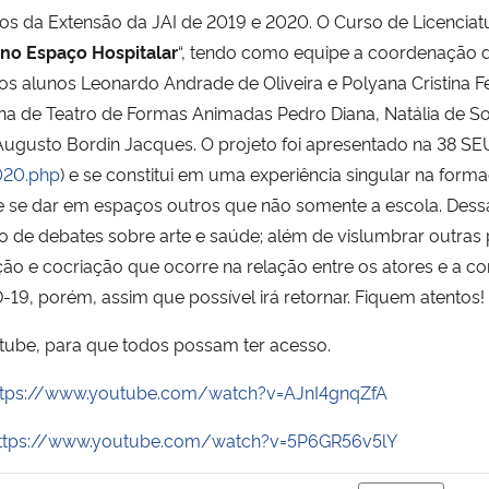
s da Extensão da JAI de 2019 e 2020. O Curso de Licenciatu
l no Espaço Hospitalar
“, tendo como equipe a coordenação d
ia dos alunos Leonardo Andrade de Oliveira e Polyana Cristi
lina de Teatro de Formas Animadas Pedro Diana, Natália de
z Augusto Bordin Jacques. O projeto foi apresentado na 38 S
020.php
) e se constitui em uma experiência singular na form
se dar em espaços outros que não somente a escola. Dessa 
e debates sobre arte e saúde; além de vislumbrar outras pos
ção e cocriação que ocorre na relação entre os atores e a co
, porém, assim que possível irá retornar. Fiquem atentos!
utube, para que todos possam ter acesso.
ttps://www.youtube.com/watch?v=AJnI4gnqZfA
ttps://www.youtube.com/watch?v=5P6GR56v5lY