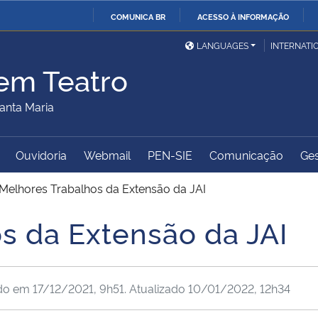
COMUNICA BR
ACESSO À INFORMAÇÃO
Ministério da Defesa
Ministério das Relações
Mini
IR
LANGUAGES
INTERNATI
Exteriores
PARA
 em Teatro
O
Ministério da Cidadania
Ministério da Saúde
Mini
CONTEÚDO
anta Maria
Ouvidoria
Webmail
PEN-SIE
Comunicação
Ges
Ministério do
Controladoria-Geral da
Mini
Desenvolvimento Regional
União
Famí
Melhores Trabalhos da Extensão da JAI
Hum
s da Extensão da JAI
Advocacia-Geral da União
Banco Central do Brasil
Plan
ado em
17/12/2021, 9h51
. Atualizado
10/01/2022, 12h34