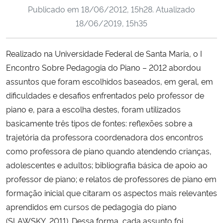
Publicado em
18/06/2012, 15h28
. Atualizado
Ministério da Cidadania
18/06/2019, 15h35
Ministério da Saúde
Realizado na Universidade Federal de Santa Maria, o I
Ministério de Minas e Energia
Encontro Sobre Pedagogia do Piano – 2012 abordou
assuntos que foram escolhidos baseados, em geral, em
Ministério da Ciência, Tecnologia, Inovações e Comunicações
dificuldades e desafios enfrentados pelo professor de
piano e, para a escolha destes, foram utilizados
Ministério do Meio Ambiente
basicamente três tipos de fontes: reflexões sobre a
trajetória da professora coordenadora dos encontros
Ministério do Turismo
como professora de piano quando atendendo crianças,
adolescentes e adultos; bibliografia básica de apoio ao
Ministério do Desenvolvimento Regional
professor de piano; e relatos de professores de piano em
formação inicial que citaram os aspectos mais relevantes
Controladoria-Geral da União
aprendidos em cursos de pedagogia do piano
(SLAWSKY, 2011). Dessa forma, cada assunto foi
Ministério da Mulher, da Família e dos Direitos Humanos