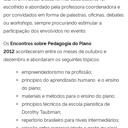
escolhido e abordado pela professora coordenadora e
Secretaria-Geral
por convidados em forma de palestras, oficinas, debates
ou
workshops
, sempre procurando estimular a
Secretaria de Governo
participação dos envolvidos no evento.
Os
Encontros sobre Pedagogia do Piano
Gabinete de Segurança Institucional
2012
aconteceram entre os meses de outubro e
dezembro e abordaram os seguintes tópicos:
Advocacia-Geral da União
empreendedorismo na profissão;
Banco Central do Brasil
princípios do aprendizado humano e o ensino
do piano;
Planalto
materiais e métodos para o ensino do piano;
princípios técnicos da escola pianística de
Dorothy Taubman;
repertório brasileiro para níveis intermediários;
relação entre expressividade e gesto musical