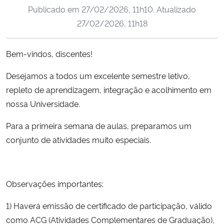
Publicado em
27/02/2026, 11h10
. Atualizado
Ministério da Cidadania
27/02/2026, 11h18
Ministério da Saúde
Bem-vindos, discentes!
Ministério de Minas e Energia
Desejamos a todos um excelente semestre letivo,
Ministério da Ciência, Tecnologia, Inovações e Comunicações
repleto de aprendizagem, integração e acolhimento em
nossa Universidade.
Ministério do Meio Ambiente
Para a primeira semana de aulas, preparamos um
conjunto de atividades muito especiais.
Ministério do Turismo
Ministério do Desenvolvimento Regional
Observações importantes:
Controladoria-Geral da União
1) Haverá emissão de certificado de participação, válido
como ACG (Atividades Complementares de Graduação),
Ministério da Mulher, da Família e dos Direitos Humanos