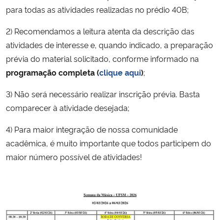
para todas as atividades realizadas no prédio 40B;
Secretaria-Geral
2) Recomendamos a leitura atenta da descrição das
atividades de interesse e, quando indicado, a preparação
Secretaria de Governo
prévia do material solicitado, conforme informado na
programação completa (
clique aqui
)
;
Gabinete de Segurança Institucional
3) Não será necessário realizar inscrição prévia. Basta
Advocacia-Geral da União
comparecer à atividade desejada;
Banco Central do Brasil
4) Para maior integração de nossa comunidade
acadêmica, é muito importante que todos participem do
Planalto
maior número possível de atividades!