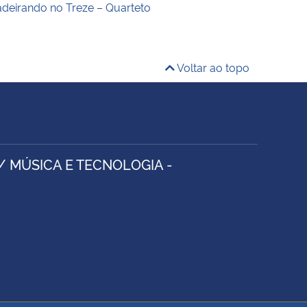
deirando no Treze – Quarteto
Voltar ao topo
/ MÚSICA E TECNOLOGIA -