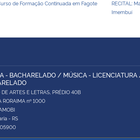
urso de Formação Continuada em Fagote
RECITAL: Ma
Imembuí
A - BACHARELADO / MÚSICA - LICENCIATURA 
ARELADO
DE ARTES E LETRAS, PRÉDIO 40B
 RORAIMA nº 1000
CAMOBI
ria - RS
105900