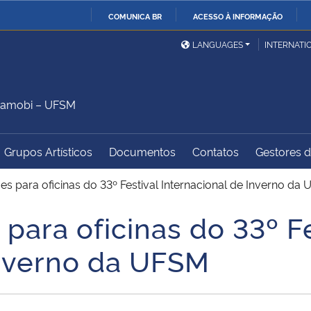
COMUNICA BR
ACESSO À INFORMAÇÃO
Ministério da Defesa
Ministério das Relações
Mini
IR
LANGUAGES
INTERNATI
Exteriores
PARA
O
Ministério da Cidadania
Ministério da Saúde
Mini
CONTEÚDO
Camobi – UFSM
Grupos Artísticos
Documentos
Contatos
Gestores do
Ministério do
Controladoria-Geral da
Mini
Desenvolvimento Regional
União
Famí
ões para oficinas do 33º Festival Internacional de Inverno da
Hum
 para oficinas do 33º Fe
Advocacia-Geral da União
Banco Central do Brasil
Plan
Inverno da UFSM