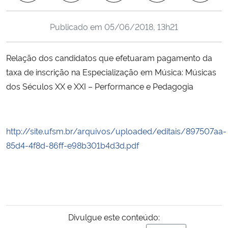
Ministério da Cidadania
Publicado em
05/06/2018, 13h21
Ministério da Saúde
Relação dos candidatos que efetuaram pagamento da
Ministério de Minas e Energia
taxa de inscrição na Especialização em Música: Músicas
dos Séculos XX e XXI – Performance e Pedagogia
Ministério da Ciência, Tecnologia, Inovações e Comunicações
Ministério do Meio Ambiente
http://site.ufsm.br/arquivos/uploaded/editais/897507aa-
Ministério do Turismo
85d4-4f8d-86ff-e98b301b4d3d.pdf
Ministério do Desenvolvimento Regional
Controladoria-Geral da União
Divulgue este conteúdo:
Ministério da Mulher, da Família e dos Direitos Humanos