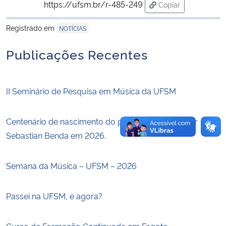
https://ufsm.br/r-485-249
Copiar
para área de trans
Secretaria-Geral
Registrado em
NOTÍCIAS
Publicações Recentes
Secretaria de Governo
Gabinete de Segurança Institucional
II Seminário de Pesquisa em Música da UFSM
Advocacia-Geral da União
Centenário de nascimento do pianista e compositor
Banco Central do Brasil
Sebastian Benda em 2026.
Planalto
Semana da Música – UFSM – 2026
Passei na UFSM, e agora?
Curso de Formação Continuada em Fagote