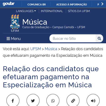
COMUNICA BR
ACESSO À INFORMAÇÃO
PARTI
Casa Civil
LANGUAGES
INTERNATIONAL
SÍTIOS DA UFSM
IR
PARA
Música
Ministério da Justiça e Segurança Pública
O
Curso de Graduação – Campus Camobi – UFSM
CONTEÚDO
Ministério da Defesa
Buscar no no Sítio
Busca
Busca:
Menu Principal do Sítio
Menu
Busc
Ministério das Relações Exteriores
Você está aqui:
UFSM
>
Música
>
Relação dos candidatos
que efetuaram pagamento na Especialização em Música
Ministério da Economia
Relação dos candidatos que
Início do conteúdo
Ministério da Infraestrutura
efetuaram pagamento na
Especialização em Música
Ministério da Agricultura, Pecuária e Abastecimento
Ministério da Educação
Copiar para área 