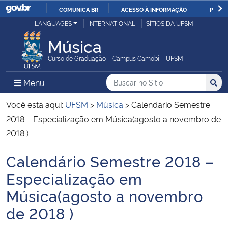
COMUNICA BR
ACESSO À INFORMAÇÃO
PARTI
Casa Civil
LANGUAGES
INTERNATIONAL
SÍTIOS DA UFSM
IR
PARA
Música
Ministério da Justiça e Segurança Pública
O
Curso de Graduação – Campus Camobi – UFSM
CONTEÚDO
Ministério da Defesa
Buscar no no Sítio
Busca
Busca:
Menu Principal do Sítio
Menu
Busc
Ministério das Relações Exteriores
Você está aqui:
UFSM
>
Música
>
Calendário Semestre
2018 – Especialização em Música(agosto a novembro de
Ministério da Economia
2018 )
Calendário Semestre 2018 –
Ministério da Infraestrutura
Início do conteúdo
Especialização em
Ministério da Agricultura, Pecuária e Abastecimento
Música(agosto a novembro
de 2018 )
Ministério da Educação