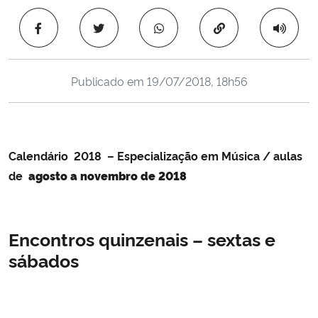
Ministério da Cidadania
Copiar para área 
Ministério da Saúde
Publicado em
19/07/2018, 18h56
Ministério de Minas e Energia
Ministério da Ciência, Tecnologia, Inovações e Comunicações
Calendário 2018 – Especialização em Música / aulas
Ministério do Meio Ambiente
de
agosto a novembro de 2018
Ministério do Turismo
Encontros quinzenais – sextas e
Ministério do Desenvolvimento Regional
sábados
Controladoria-Geral da União
Ministério da Mulher, da Família e dos Direitos Humanos