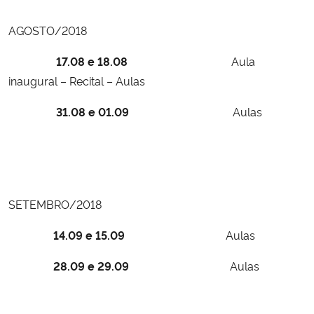
AGOSTO/2018
Secretaria-Geral
17.08 e 18.08
Aula
Secretaria de Governo
inaugural – Recital – Aulas
Gabinete de Segurança Institucional
31.08 e 01.09
Aulas
Advocacia-Geral da União
Banco Central do Brasil
SETEMBRO/2018
Planalto
14.09 e 15.09
Aulas
28.09 e 29.09
Aulas