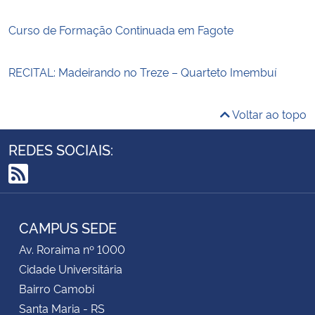
Curso de Formação Continuada em Fagote
RECITAL: Madeirando no Treze – Quarteto Imembuí
Voltar ao topo
REDES SOCIAIS:
RSS
CAMPUS SEDE
Av. Roraima nº 1000
Cidade Universitária
Bairro Camobi
Santa Maria - RS