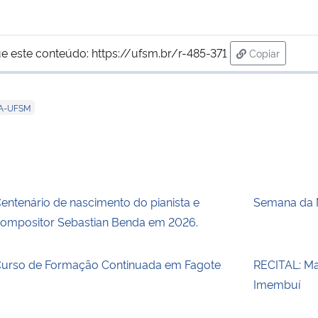
e este conteúdo:
https://ufsm.br/r-485-371
Copiar
para área de
DA-UFSM
entenário de nascimento do pianista e
Semana da 
ompositor Sebastian Benda em 2026.
urso de Formação Continuada em Fagote
RECITAL: Ma
Imembuí