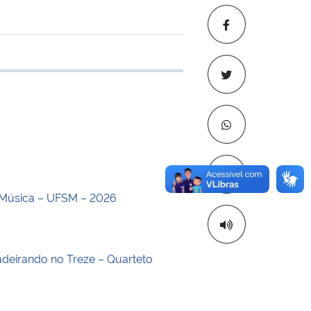
 transferência
Copiar para áre
Música – UFSM – 2026
deirando no Treze – Quarteto