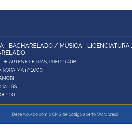
A - BACHARELADO / MÚSICA - LICENCIATURA 
ARELADO
DE ARTES E LETRAS, PRÉDIO 40B
 RORAIMA nº 1000
CAMOBI
ria - RS
105900
Desenvolvido com o CMS de código aberto
Wordpress