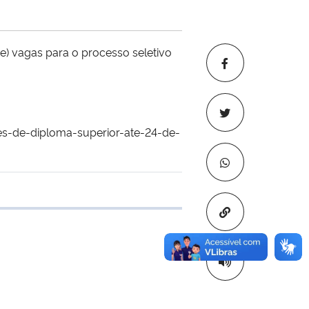
e) vagas para o processo seletivo
es-de-diploma-superior-ate-24-de-
 transferência
Copiar para áre