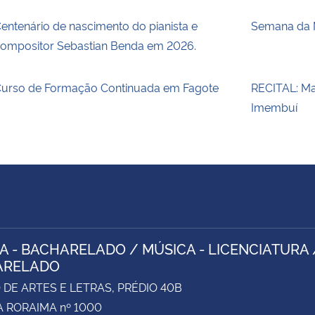
entenário de nascimento do pianista e
Semana da 
ompositor Sebastian Benda em 2026.
urso de Formação Continuada em Fagote
RECITAL: Ma
Imembuí
A - BACHARELADO / MÚSICA - LICENCIATURA 
ARELADO
DE ARTES E LETRAS, PRÉDIO 40B
 RORAIMA nº 1000