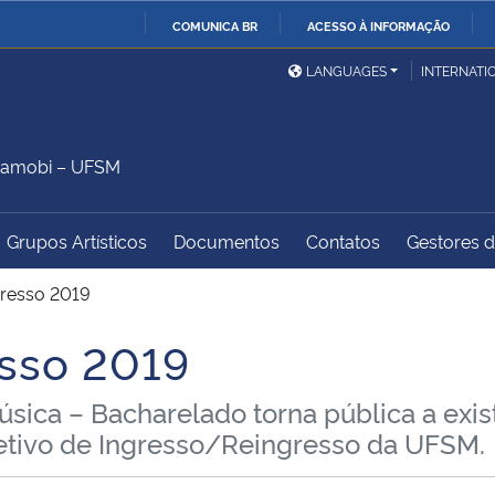
COMUNICA BR
ACESSO À INFORMAÇÃO
Ministério da Defesa
Ministério das Relações
Mini
IR
LANGUAGES
INTERNATI
Exteriores
PARA
O
Ministério da Cidadania
Ministério da Saúde
Mini
CONTEÚDO
Camobi – UFSM
Grupos Artísticos
Documentos
Contatos
Gestores do
Ministério do
Controladoria-Geral da
Mini
Desenvolvimento Regional
União
Famí
gresso 2019
Hum
esso 2019
Advocacia-Geral da União
Banco Central do Brasil
Plan
ica – Bacharelado torna pública a exist
letivo de Ingresso/Reingresso da UFSM.