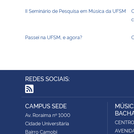
II Seminário de Pesquisa em Música da UFSM
C
c
Passei na UFSM, e agora?
C
REDES SOCIAIS:
RSS
CAMPUS SEDE
MÚSIC
BACH
Av. Roraima nº 1000
CENTRO 
Cidade Universitária
AVENIDA
Bairro Camobi