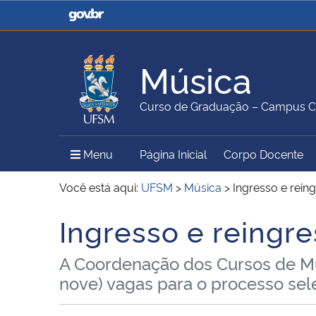
Casa Civil
Ministério da Justiça e
Segurança Pública
Música
Ministério da Agricultura,
Ministério da Educação
Curso de Graduação – Campus 
Pecuária e Abastecimento
Menu Principal do Sítio
Menu
Página Inicial
Corpo Docente
Ministério do Meio Ambiente
Ministério do Turismo
Você está aqui:
UFSM
>
Música
>
Ingresso e rein
Ingresso e reingr
Início do conteúdo
Secretaria de Governo
Gabinete de Segurança
A Coordenação dos Cursos de Mús
Institucional
nove) vagas para o processo se