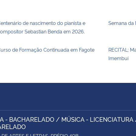
entenário de nascimento do pianista e
Semana da 
ompositor Sebastian Benda em 2026.
urso de Formação Continuada em Fagote
RECITAL: Ma
Imembuí
A - BACHARELADO / MÚSICA - LICENCIATURA 
ARELADO
DE ARTES E LETRAS, PRÉDIO 40B