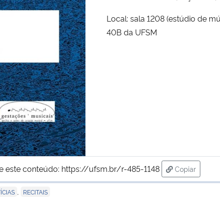
Local: sala 1208 (estúdio de mú
40B da UFSM
e este conteúdo:
https://ufsm.br/r-485-1148
Copiar
para área de
,
ÍCIAS
RECITAIS