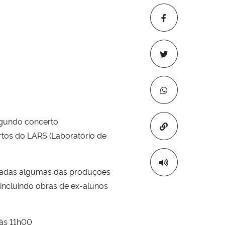
egundo concerto
Copiar para áre
ertos do LARS (Laboratório de
tadas algumas das produções
 incluindo obras de ex-alunos
 às 11h00