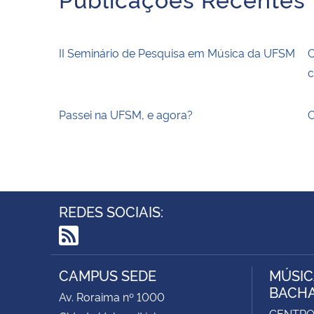
II Seminário de Pesquisa em Música da UFSM
C
c
Passei na UFSM, e agora?
C
REDES SOCIAIS:
RSS
CAMPUS SEDE
MÚSIC
BACH
Av. Roraima nº 1000
CENTRO 