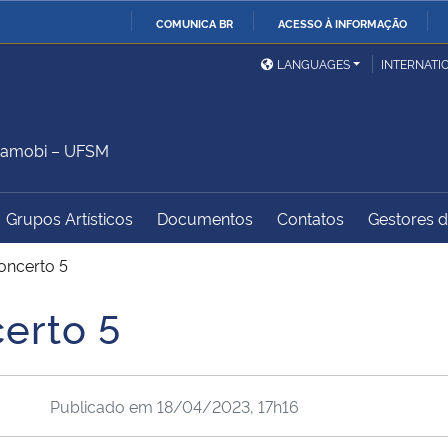
COMUNICA BR
ACESSO À INFORMAÇÃO
Ministério da Defesa
Ministério das Relações
Mini
IR
LANGUAGES
INTERNATI
Exteriores
PARA
O
Ministério da Cidadania
Ministério da Saúde
Mini
CONTEÚDO
Camobi – UFSM
Grupos Artísticos
Documentos
Contatos
Gestores do
Ministério do
Controladoria-Geral da
Mini
Desenvolvimento Regional
União
Famí
ncerto 5
Hum
erto 5
Advocacia-Geral da União
Banco Central do Brasil
Plan
Publicado em
18/04/2023, 17h16