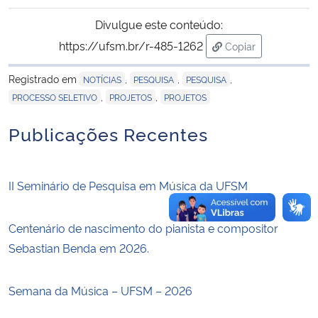
Divulgue este conteúdo:
Secretaria-Geral
https://ufsm.br/r-485-1262
Copiar
para área de tran
Secretaria de Governo
Registrado em
,
,
,
NOTÍCIAS
PESQUISA
PESQUISA
,
,
PROCESSO SELETIVO
PROJETOS
PROJETOS
Gabinete de Segurança Institucional
Publicações Recentes
Advocacia-Geral da União
Banco Central do Brasil
II Seminário de Pesquisa em Música da UFSM
Planalto
Centenário de nascimento do pianista e compositor
Sebastian Benda em 2026.
Semana da Música – UFSM – 2026