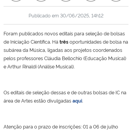
Ministério da Cidadania
Publicado em
30/06/2025, 14h12
Ministério da Saúde
Foram publicados novos editais para seleção de bolsas
Ministério de Minas e Energia
de Iniciação Científica. Há
três
oportunidades de bolsa na
subárea da Música, ligadas aos projetos coordenados
Ministério da Ciência, Tecnologia, Inovações e Comunicações
pelos professores Cláudia Bellochio (Educação Musical)
e Arthur Rinaldi (Análise Musical).
Ministério do Meio Ambiente
Ministério do Turismo
Os editais de seleção dessas e de outras bolsas de IC na
Ministério do Desenvolvimento Regional
área de Artes estão divulgadas
aqui
.
Controladoria-Geral da União
Atenção para o prazo de inscrições: 01 a 06 de julho
Ministério da Mulher, da Família e dos Direitos Humanos