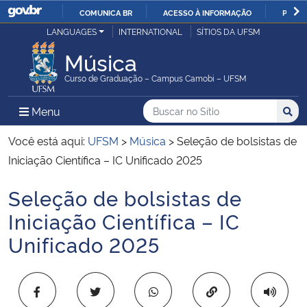
COMUNICA BR
ACESSO À INFORMAÇÃO
PARTI
Casa Civil
LANGUAGES
INTERNATIONAL
SÍTIOS DA UFSM
IR
PARA
Música
Ministério da Justiça e Segurança Pública
O
Curso de Graduação – Campus Camobi – UFSM
CONTEÚDO
Ministério da Defesa
Buscar no no Sítio
Busca
Busca:
Menu Principal do Sítio
Menu
Busc
Ministério das Relações Exteriores
Você está aqui:
UFSM
>
Música
>
Seleção de bolsistas de
Iniciação Científica – IC Unificado 2025
Ministério da Economia
Seleção de bolsistas de
Início do conteúdo
Ministério da Infraestrutura
Iniciação Científica – IC
Unificado 2025
Ministério da Agricultura, Pecuária e Abastecimento
Ministério da Educação
Copiar para área 