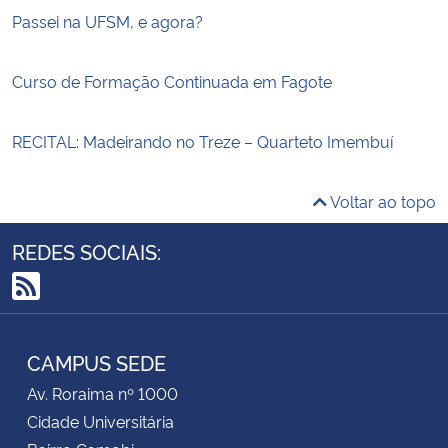
Passei na UFSM, e agora?
Curso de Formação Continuada em Fagote
RECITAL: Madeirando no Treze – Quarteto Imembuí
Voltar ao topo
REDES SOCIAIS:
RSS
CAMPUS SEDE
Av. Roraima nº 1000
Cidade Universitária