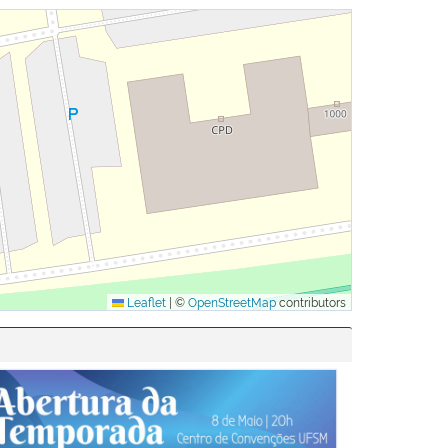
Leaflet
|
©
OpenStreetMap
contributors
 de Santa Maria
ertura da Temporada 2019 - Banda Sinfônica da UFSM