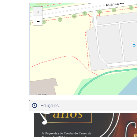
+
−
Edições
Orquestra de Cordas - Comemoração de 20