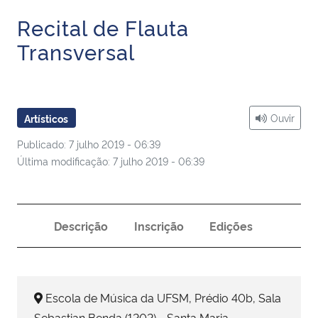
Ministério da Cidadania
Recital de Flauta
Transversal
Ministério da Saúde
Ministério de Minas e Energia
Ouvir
Artísticos
Ministério da Ciência, Tecnologia, Inovações e Comunicações
Publicado: 7 julho 2019 - 06:39
Última modificação: 7 julho 2019 - 06:39
Ministério do Meio Ambiente
Ministério do Turismo
Descrição
Inscrição
Edições
Ministério do Desenvolvimento Regional
Controladoria-Geral da União
Escola de Música da UFSM, Prédio 40b, Sala
Ministério da Mulher, da Família e dos Direitos Humanos
Sebastian Benda (1202) - Santa Maria