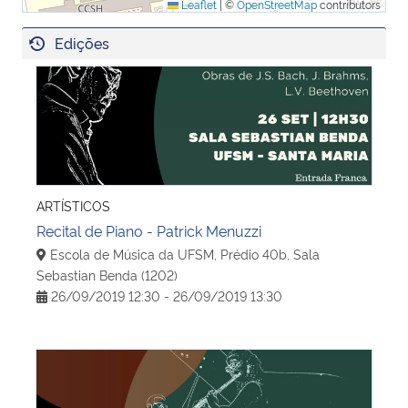
Leaflet
|
©
OpenStreetMap
contributors
Edições
Recital de Piano - Patrick Menuzzi
ARTÍSTICOS
Recital de Piano - Patrick Menuzzi
Escola de Música da UFSM, Prédio 40b, Sala
Sebastian Benda (1202)
26/09/2019 12:30 - 26/09/2019 13:30
Recital de Piano e Flauta - Duo Arsis