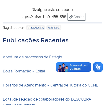
Divulgue este conteúdo:
Secretaria-Geral
https://ufsm.br/r-455-856
Copiar
para área de trans
Secretaria de Governo
Registrado em
,
DESTAQUES
NOTÍCIAS
Gabinete de Segurança Institucional
Publicações Recentes
Advocacia-Geral da União
Abertura de processos de Estágio
Banco Central do Brasil
Bolsa Formação – Edital
Planalto
Horários de Atendimento – Central de Tutoria do CCNE
Edital de seleção de colaboradores do DESCUBRA