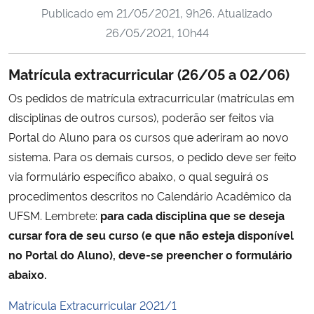
Publicado em
21/05/2021, 9h26
. Atualizado
Ministério da Cidadania
26/05/2021, 10h44
Ministério da Saúde
Matrícula extracurricular (26/05 a 02/06)
Ministério de Minas e Energia
Os pedidos de matrícula extracurricular (matrículas em
disciplinas de outros cursos), poderão ser feitos via
Ministério da Ciência, Tecnologia, Inovações e Comunicações
Portal do Aluno para os cursos que aderiram ao novo
sistema. Para os demais cursos, o pedido deve ser feito
Ministério do Meio Ambiente
via formulário específico abaixo, o qual seguirá os
procedimentos descritos no Calendário Acadêmico da
Ministério do Turismo
UFSM. Lembrete:
para cada disciplina que se deseja
cursar fora de seu curso (e que não esteja disponível
Ministério do Desenvolvimento Regional
no Portal do Aluno), deve-se preencher o formulário
Controladoria-Geral da União
abaixo.
Matrícula Extracurricular 2021/1
Ministério da Mulher, da Família e dos Direitos Humanos