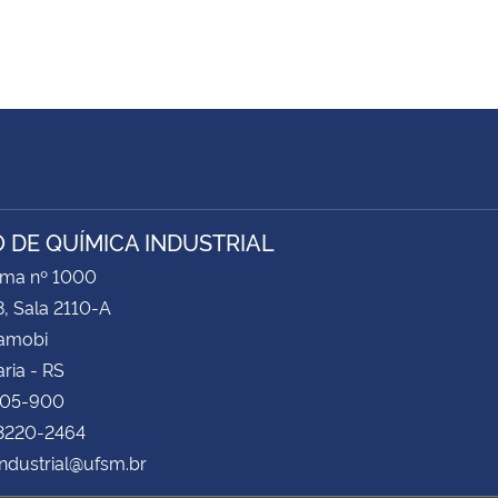
 DE QUÍMICA INDUSTRIAL
ima nº 1000
8, Sala 2110-A
Camobi
ria - RS
105-900
 3220-2464
ndustrial@ufsm.br