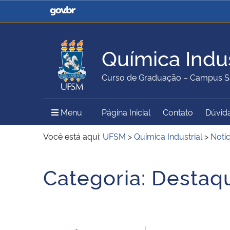
Casa Civil
Ministério da Justiça e
Segurança Pública
Química Indus
Ministério da Agricultura,
Ministério da Educação
Curso de Graduação – Campus S
Pecuária e Abastecimento
Menu Principal do Sítio
Menu
Página Inicial
Contato
Dúvida
Ministério do Meio Ambiente
Ministério do Turismo
Você está aqui:
UFSM
>
Química Industrial
>
Notíc
Início do conteúdo
Categoria:
Destaq
Secretaria de Governo
Gabinete de Segurança
Institucional