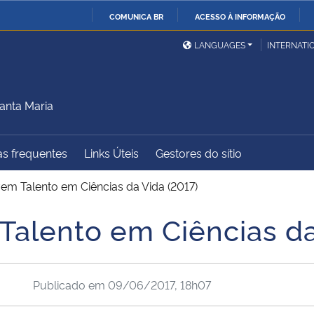
COMUNICA BR
ACESSO À INFORMAÇÃO
Ministério da Defesa
Ministério das Relações
Mini
IR
LANGUAGES
INTERNATI
Exteriores
PARA
O
Ministério da Cidadania
Ministério da Saúde
Mini
CONTEÚDO
anta Maria
s frequentes
Links Úteis
Gestores do sítio
Ministério do
Controladoria-Geral da
Mini
Desenvolvimento Regional
União
Famí
em Talento em Ciências da Vida (2017)
Hum
Talento em Ciências da
Advocacia-Geral da União
Banco Central do Brasil
Plan
Publicado em
09/06/2017, 18h07