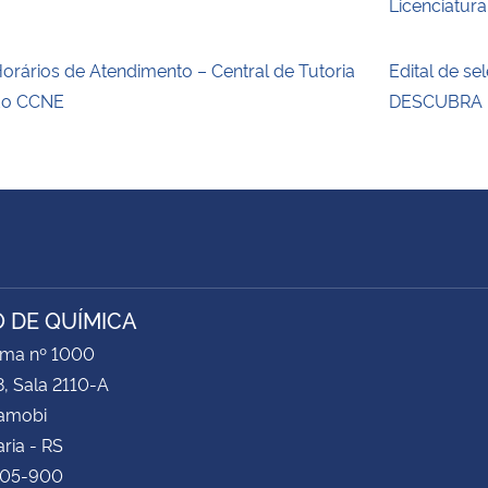
Licenciatura
orários de Atendimento – Central de Tutoria
Edital de s
do CCNE
DESCUBRA 
 DE QUÍMICA
ima nº 1000
8, Sala 2110-A
Camobi
ria - RS
105-900