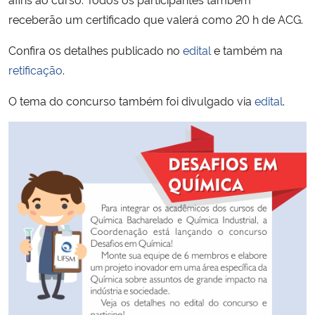
receberão um certificado que valerá como 20 h de ACG.
Secretaria-Geral
Confira os detalhes publicado no
edital
e também na
retificação
.
Secretaria de Governo
O tema do concurso também foi divulgado via
edital
.
Gabinete de Segurança Institucional
Advocacia-Geral da União
Banco Central do Brasil
Planalto