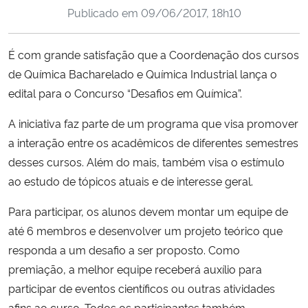
Publicado em
09/06/2017, 18h10
Ministério da Cidadania
Ministério da Saúde
É com grande satisfação que a Coordenação dos cursos
de Química Bacharelado e Química Industrial lança o
Ministério de Minas e Energia
edital para o Concurso “Desafios em Química”.
Ministério da Ciência, Tecnologia, Inovações e Comunicações
A iniciativa faz parte de um programa que visa promover
a interação entre os acadêmicos de diferentes semestres
Ministério do Meio Ambiente
desses cursos. Além do mais, também visa o estímulo
ao estudo de tópicos atuais e de interesse geral.
Ministério do Turismo
Para participar, os alunos devem montar um equipe de
até 6 membros e desenvolver um projeto teórico que
Ministério do Desenvolvimento Regional
responda a um desafio a ser proposto. Como
Controladoria-Geral da União
premiação, a melhor equipe receberá auxílio para
participar de eventos científicos ou outras atividades
Ministério da Mulher, da Família e dos Direitos Humanos
afins ao curso. Todos os participantes também