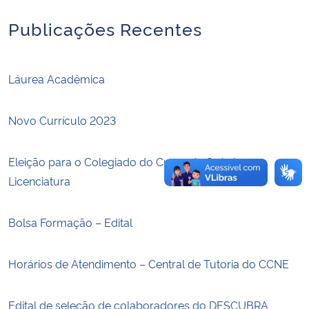
Publicações Recentes
Secretaria-Geral
Secretaria de Governo
Láurea Acadêmica
Gabinete de Segurança Institucional
Novo Currículo 2023
Advocacia-Geral da União
Eleição para o Colegiado do Curso de Química
Banco Central do Brasil
Licenciatura
Planalto
Bolsa Formação – Edital
Horários de Atendimento – Central de Tutoria do CCNE
Edital de seleção de colaboradores do DESCUBRA