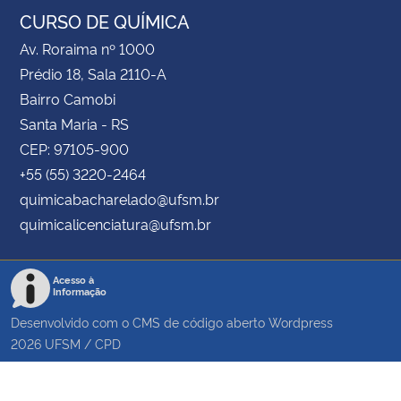
CURSO DE QUÍMICA
Av. Roraima nº 1000
Prédio 18, Sala 2110-A
Bairro Camobi
Santa Maria - RS
CEP: 97105-900
+55 (55) 3220-2464
quimicabacharelado@ufsm.br
quimicalicenciatura@ufsm.br
Acesso à
Informação
Desenvolvido com o CMS de código aberto
Wordpress
2026
UFSM
/
CPD