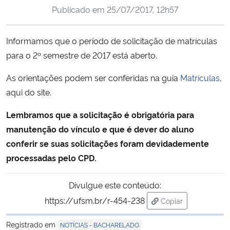
Publicado em
25/07/2017, 12h57
Ministério da Cidadania
Ministério da Saúde
Informamos que o período de solicitação de matrículas
para o 2º semestre de 2017 está aberto.
Ministério de Minas e Energia
As orientações podem ser conferidas na guia
Matrículas
,
Ministério da Ciência, Tecnologia, Inovações e Comunicações
aqui do site.
Lembramos que a solicitação é obrigatória para
Ministério do Meio Ambiente
manutenção do vínculo e que é dever do aluno
conferir se suas solicitações foram devidademente
Ministério do Turismo
processadas pelo CPD.
Ministério do Desenvolvimento Regional
Divulgue este conteúdo:
https://ufsm.br/r-454-238
Controladoria-Geral da União
Copiar
para área de trans
Registrado em
NOTÍCIAS - BACHARELADO
Ministério da Mulher, da Família e dos Direitos Humanos