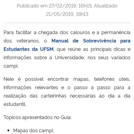
Publicado em
27/02/2019, 16h01
. Atualizado
Ministério da Cidadania
21/05/2019, 18h13
Ministério da Saúde
Para facilitar a chegada dos calouros e a permanência
Ministério de Minas e Energia
dos veteranos, o
Manual de Sobrevivência para
Estudantes da UFSM
, que reúne as principais dicas e
Ministério da Ciência, Tecnologia, Inovações e Comunicações
informações sobre a Universidade, nos seus variados
campi.
Ministério do Meio Ambiente
Nele é possível encontrar mapas, telefones úteis,
Ministério do Turismo
informações relevantes e o passo a passo para a
realização das carteirinhas necessárias ao dia a dia
Ministério do Desenvolvimento Regional
estudantil.
Controladoria-Geral da União
Tópicos apresentados no Guia:
Mapas dos campi;
Ministério da Mulher, da Família e dos Direitos Humanos