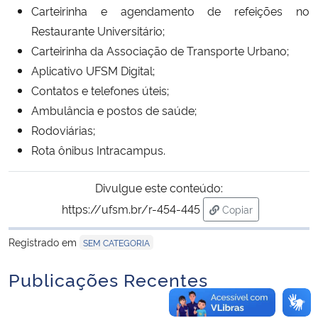
Carteirinha e agendamento de refeições no
Restaurante Universitário;
Secretaria-Geral
Carteirinha da Associação de Transporte Urbano;
Aplicativo UFSM Digital;
Secretaria de Governo
Contatos e telefones úteis;
Gabinete de Segurança Institucional
Ambulância e postos de saúde;
Rodoviárias;
Advocacia-Geral da União
Rota ônibus Intracampus.
Banco Central do Brasil
Divulgue este conteúdo:
https://ufsm.br/r-454-445
Copiar
Planalto
para área de trans
Registrado em
SEM CATEGORIA
Publicações Recentes