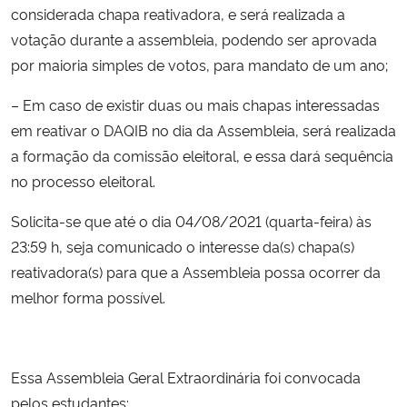
considerada chapa reativadora, e será realizada a
votação durante a assembleia, podendo ser aprovada
Secretaria-Geral
por maioria simples de votos, para mandato de um ano;
Secretaria de Governo
– Em caso de existir duas ou mais chapas interessadas
em reativar o DAQIB no dia da Assembleia, será realizada
Gabinete de Segurança Institucional
a formação da comissão eleitoral, e essa dará sequência
no processo eleitoral.
Advocacia-Geral da União
Solicita-se que até o dia 04/08/2021 (quarta-feira) às
Banco Central do Brasil
23:59 h, seja comunicado o interesse da(s) chapa(s)
reativadora(s) para que a Assembleia possa ocorrer da
Planalto
melhor forma possível.
Essa Assembleia Geral Extraordinária foi convocada
pelos estudantes: