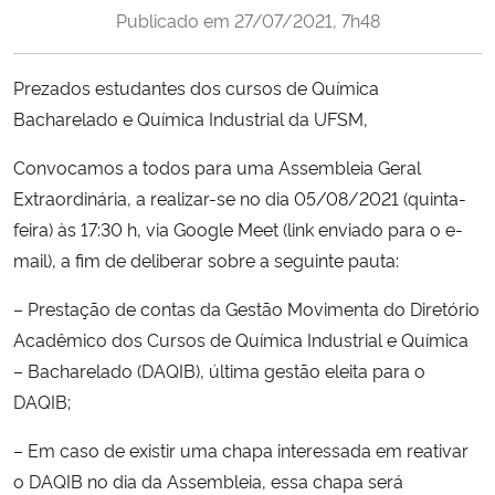
Publicado em
27/07/2021, 7h48
Ministério da Cidadania
Ministério da Saúde
Prezados estudantes dos cursos de Química
Bacharelado e Química Industrial da UFSM,
Ministério de Minas e Energia
Convocamos a todos para uma Assembleia Geral
Ministério da Ciência, Tecnologia, Inovações e Comunicações
Extraordinária, a realizar-se no dia 05/08/2021 (quinta-
feira) às 17:30 h, via Google Meet (link enviado para o e-
Ministério do Meio Ambiente
mail), a fim de deliberar sobre a seguinte pauta:
– Prestação de contas da Gestão Movimenta do Diretório
Ministério do Turismo
Acadêmico dos Cursos de Química Industrial e Química
– Bacharelado (DAQIB), última gestão eleita para o
Ministério do Desenvolvimento Regional
DAQIB;
Controladoria-Geral da União
– Em caso de existir uma chapa interessada em reativar
o DAQIB no dia da Assembleia, essa chapa será
Ministério da Mulher, da Família e dos Direitos Humanos