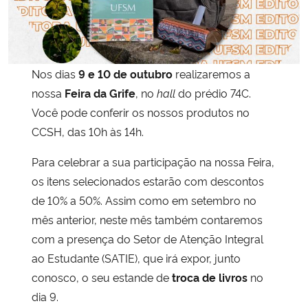
Secretaria-Geral
Secretaria de Governo
Nos dias
9 e 10 de outubro
realizaremos a
nossa
Feira da Grife
, no
hall
do prédio 74C.
Gabinete de Segurança Institucional
Você pode conferir os nossos produtos no
CCSH, das 10h às 14h.
Advocacia-Geral da União
Para celebrar a sua participação na nossa Feira,
Banco Central do Brasil
os itens selecionados estarão com descontos
de 10% a 50%. Assim como em setembro no
Planalto
mês anterior, neste mês também contaremos
com a presença do Setor de Atenção Integral
ao Estudante (SATIE), que irá expor, junto
conosco, o seu estande de
troca de livros
no
dia 9.