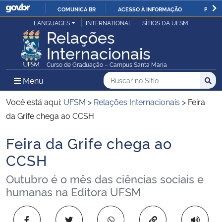
COMUNICA BR
ACESSO À INFORMAÇÃO
PARTI
Casa Civil
LANGUAGES
INTERNATIONAL
SÍTIOS DA UFSM
IR
Relações
PARA
Internacionais
Ministério da Justiça e Segurança Pública
O
Curso de Graduação – Campus Santa Maria
CONTEÚDO
Ministério da Defesa
Buscar no no Sítio
Busca
Busca:
Menu Principal do Sítio
Menu
Busc
Ministério das Relações Exteriores
Você está aqui:
UFSM
>
Relações Internacionais
>
Feira
da Grife chega ao CCSH
Ministério da Economia
Feira da Grife chega ao
Início do conteúdo
Ministério da Infraestrutura
CCSH
Outubro é o mês das ciências sociais e
Ministério da Agricultura, Pecuária e Abastecimento
humanas na Editora UFSM
Ministério da Educação
Copiar para área 