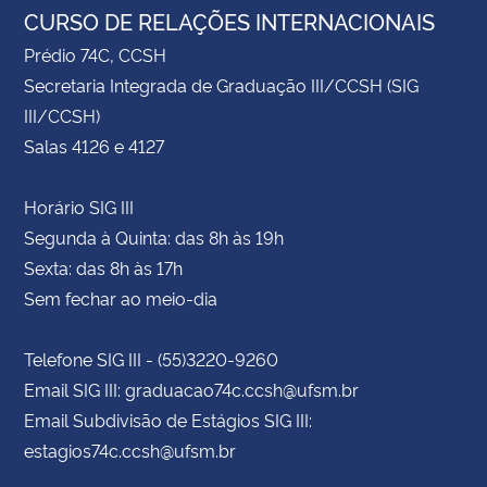
CURSO DE RELAÇÕES INTERNACIONAIS
Prédio 74C, CCSH
Secretaria Integrada de Graduação III/CCSH (SIG
III/CCSH)
Salas 4126 e 4127
Horário SIG III
Segunda à Quinta: das 8h às 19h
Sexta: das 8h às 17h
Sem fechar ao meio-dia
Telefone SIG III - (55)3220-9260
Email SIG III: graduacao74c.ccsh@ufsm.br
Email Subdivisão de Estágios SIG III:
estagios74c.ccsh@ufsm.br