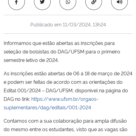
Copiar para área 
Ministério da Cidadania
Ministério da Saúde
Publicado em
11/03/2024, 13h24
Ministério de Minas e Energia
Informamos que estão abertas as inscrições para
seleção de bolsistas do DAG/UFSM para o primeiro
Ministério da Ciência, Tecnologia, Inovações e Comunicações
semestre letivo de 2024.
Ministério do Meio Ambiente
As inscrições estão abertas de 06 à 18 de março de 2024
e podem ser feitas de acordo com as orientações do
Ministério do Turismo
Edital 001/2024 – DAG/UFSM, disponível na página do
DAG no link:
https://www.ufsm.br/orgaos-
Ministério do Desenvolvimento Regional
suplementares/dag/editais/001-2024
Controladoria-Geral da União
Contamos com a sua colaboração para ampla difusão
do mesmo entre os estudantes, visto que as vagas são
Ministério da Mulher, da Família e dos Direitos Humanos