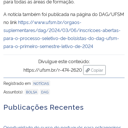
para todas as áreas de formação.
Secretaria-Geral
A notícia também foi publicada na página do DAG/UFSM
no link
https://www.ufsm.br/orgaos-
Secretaria de Governo
suplementares/dag/2024/03/06/inscricoes-abertas-
para-o-processo-seletivo-de-bolsistas-do-dag-ufsm-
Gabinete de Segurança Institucional
para-o-primeiro-semestre-letivo-de-2024
Advocacia-Geral da União
Divulgue este conteúdo:
https://ufsm.br/r-474-2620
Copiar
Banco Central do Brasil
para área de tran
Registrado em
NOTÍCIAS
Planalto
,
Assunto(s):
BOLSA
DAG
Publicações Recentes
Oportunidade de curso de português para estrangeiros