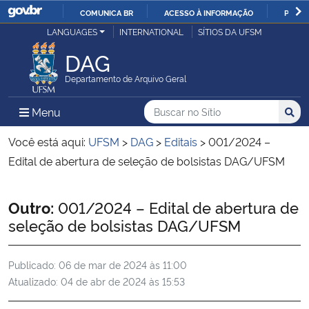
COMUNICA BR
ACESSO À INFORMAÇÃO
PARTI
Casa Civil
LANGUAGES
INTERNATIONAL
SÍTIOS DA UFSM
IR
PARA
DAG
Ministério da Justiça e Segurança Pública
O
Departamento de Arquivo Geral
CONTEÚDO
Ministério da Defesa
Buscar no no Sítio
Busca
Busca:
Menu Principal do Sítio
Menu
Busc
Ministério das Relações Exteriores
Você está aqui:
UFSM
>
DAG
>
Editais
>
001/2024 –
Edital de abertura de seleção de bolsistas DAG/UFSM
Ministério da Economia
Início do conteúdo
Outro:
001/2024 – Edital de abertura de
Ministério da Infraestrutura
seleção de bolsistas DAG/UFSM
Ministério da Agricultura, Pecuária e Abastecimento
Publicado:
06 de mar de 2024 às 11:00
Atualizado:
04 de abr de 2024 às 15:53
Ministério da Educação