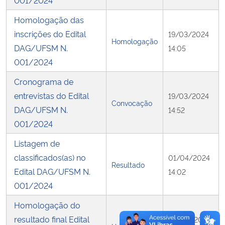
001/2024
Homologação das
Secretaria-Geral
inscrições do Edital
19/03/2024
Homologação
DAG/UFSM N.
14:05
Secretaria de Governo
001/2024
Gabinete de Segurança Institucional
Cronograma de
entrevistas do Edital
19/03/2024
Convocação
Advocacia-Geral da União
DAG/UFSM N.
14:52
001/2024
Banco Central do Brasil
Listagem de
Planalto
classificados(as) no
01/04/2024
Resultado
Edital DAG/UFSM N.
14:02
001/2024
Homologação do
resultado final Edital
04/04/2024