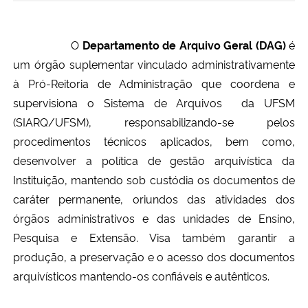
Ministério da Cidadania
O
Departamento de Arquivo Geral (DAG)
é
Ministério da Saúde
um órgão suplementar vinculado administrativamente
à Pró-Reitoria de Administração que coordena e
Ministério de Minas e Energia
supervisiona o Sistema de Arquivos da UFSM
(SIARQ/UFSM), responsabilizando-se pelos
Ministério da Ciência, Tecnologia, Inovações e Comunicações
procedimentos técnicos aplicados, bem como,
Ministério do Meio Ambiente
desenvolver a política de gestão arquivística da
Instituição, mantendo sob custódia os documentos de
Ministério do Turismo
caráter permanente, oriundos das atividades dos
órgãos administrativos e das unidades de Ensino,
Ministério do Desenvolvimento Regional
Pesquisa e Extensão. Visa também garantir a
produção, a preservação e o acesso dos documentos
Controladoria-Geral da União
arquivísticos mantendo-os confiáveis e autênticos.
Ministério da Mulher, da Família e dos Direitos Humanos