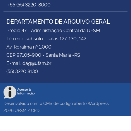
+55 (55) 3220-8000
DEPARTAMENTO DE ARQUIVO GERAL
Prédio 47 - Administração Central da UFSM
Térreo e subsolo - salas 127, 130, 142
Av. Roraima nº 1.000
CEP 97105-900 - Santa Maria -RS
E-mail: dag@ufsm.br
(55) 3220 8130
Acesso à
Informação
Desenvolvido com o CMS de código aberto
Wordpress
2026
UFSM
/
CPD