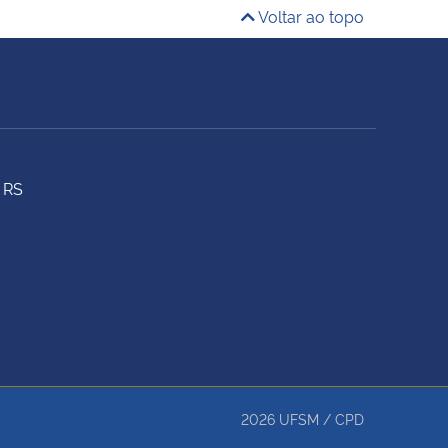
Voltar ao topo
 RS
2026
UFSM
/
CPD