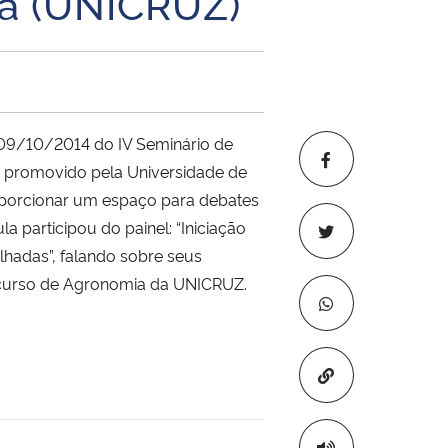
ta (UNICRUZ)
a 09/10/2014 do
IV Seminário de
a, promovido pela Universidade de
oporcionar um espaço para debates
a participou do painel: “Iniciação
ilhadas”, falando sobre seus
no curso de Agronomia da UNICRUZ.
Copiar para áre