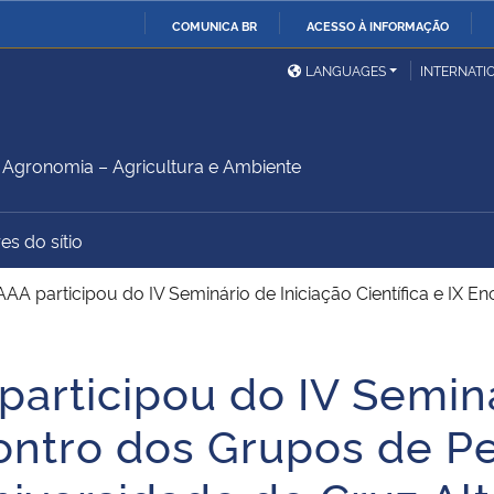
COMUNICA BR
ACESSO À INFORMAÇÃO
Ministério da Defesa
Ministério das Relações
Mini
IR
LANGUAGES
INTERNATI
Exteriores
PARA
O
Ministério da Cidadania
Ministério da Saúde
Mini
CONTEÚDO
gronomia – Agricultura e Ambiente
es do sítio
Ministério do
Controladoria-Geral da
Mini
Desenvolvimento Regional
União
Famí
AA participou do IV Seminário de Iniciação Científica e IX 
Hum
articipou do IV Seminá
Advocacia-Geral da União
Banco Central do Brasil
Plan
contro dos Grupos de P