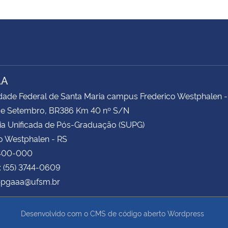
AA
dade Federal de Santa Maria campus Frederico Westphalen -
 de Setembro, BR386 Km 40 nº S/N
ia Unificada de Pós-Graduação (SUPG)
o Westphalen - RS
400-000
: (55) 3744-0609
 ppgaaa@ufsm.br
Desenvolvido com o CMS de código aberto
Wordpress