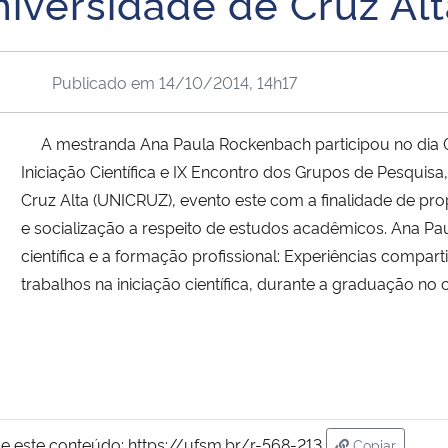
iversidade de Cruz Al
Publicado em
14/10/2014, 14h17
A mestranda Ana Paula Rockenbach participou no di
Iniciação Científica e IX Encontro dos Grupos de Pesquis
Cruz Alta (UNICRUZ), evento este com a
finalidade de pr
e socialização a respeito de estudos acadêmicos. Ana Paul
científica e a formação profissional: Experiências compart
trabalhos na iniciação científica, durante a graduação 
e este conteúdo:
https://ufsm.br/r-568-213
Copiar