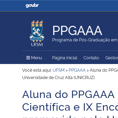
Casa Civil
Ministério da Justiça e
Segurança Pública
PPGAAA
Ministério da Agricultura,
Ministério da Educação
Programa de Pós-Graduação em A
Pecuária e Abastecimento
Menu Principal do Sítio
Menu
Página Inicial
Contato
Gestor
Ministério do Meio Ambiente
Ministério do Turismo
Você está aqui:
UFSM
>
PPGAAA
>
Aluna do PPGA
Universidade de Cruz Alta (UNICRUZ)
Aluna do PPGAAA p
Secretaria de Governo
Gabinete de Segurança
Início do conteúdo
Institucional
Científica e IX En