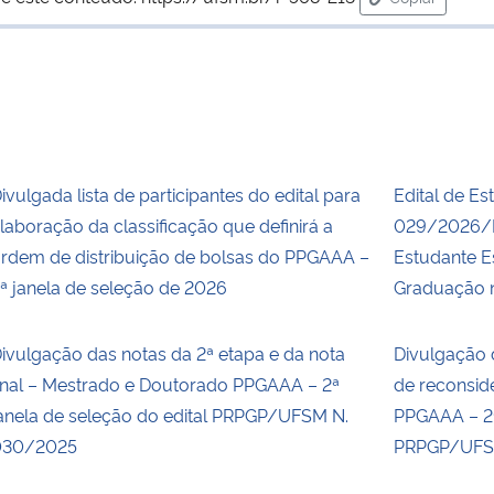
para área de
ivulgada lista de participantes do edital para
Edital de Es
laboração da classificação que definirá a
029/2026/P
rdem de distribuição de bolsas do PPGAAA –
Estudante E
ª janela de seleção de 2026
Graduação n
ivulgação das notas da 2ª etapa e da nota
Divulgação 
inal – Mestrado e Doutorado PPGAAA – 2ª
de reconsid
anela de seleção do edital PRPGP/UFSM N.
PPGAAA – 2ª
030/2025
PRPGP/UFS