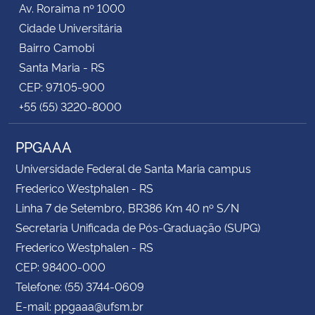
Av. Roraima nº 1000
Cidade Universitária
Secretaria-Geral
Bairro Camobi
Santa Maria - RS
Secretaria de Governo
CEP: 97105-900
+55 (55) 3220-8000
Gabinete de Segurança Institucional
PPGAAA
Advocacia-Geral da União
Universidade Federal de Santa Maria campus
Banco Central do Brasil
Frederico Westphalen - RS
Linha 7 de Setembro, BR386 Km 40 nº S/N
Planalto
Secretaria Unificada de Pós-Graduação (SUPG)
Frederico Westphalen - RS
CEP: 98400-000
Telefone: (55) 3744-0609
E-mail: ppgaaa@ufsm.br