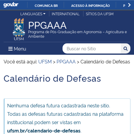
COMUNICA BR
ACESSO À INFORMAÇÃO
PARTI
Casa Civil
LANGUAGES
INTERNATIONAL
SÍTIOS DA UFSM
IR
PPGAAA
PARA
Ministério da Justiça e Segurança Pública
O
Programa de Pós-Graduação em Agronomia – Agricultura e
Ambiente
CONTEÚDO
Ministério da Defesa
Buscar no no Sítio
Busca
Busca:
Menu Principal do Sítio
Menu
Busc
Ministério das Relações Exteriores
Você está aqui:
UFSM
>
PPGAAA
>
Calendário de Defesas
Calendário de Defesas
Ministério da Economia
Início do conteúdo
Ministério da Infraestrutura
Nenhuma defesa futura cadastrada neste sítio.
Ministério da Agricultura, Pecuária e Abastecimento
Todas as defesas futuras cadastradas na plataforma
institucional podem ser vistas em
Ministério da Educação
ufsm.br/calendario-de-defesas
.