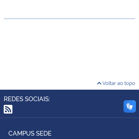
Ministério da Cidadania
Ministério da Saúde
Ministério de Minas e Energia
Ministério da Ciência, Tecnologia, Inovações e Comunicações
Ministério do Meio Ambiente
Voltar ao topo
Ministério do Turismo
REDES SOCIAIS:
Ministério do Desenvolvimento Regional
RSS
Controladoria-Geral da União
CAMPUS SEDE
Ministério da Mulher, da Família e dos Direitos Humanos