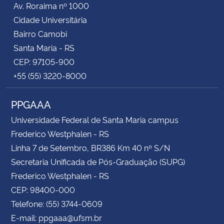
Av. Roraima nº 1000
Cidade Universitária
Secretaria-Geral
Bairro Camobi
Santa Maria - RS
Secretaria de Governo
CEP: 97105-900
+55 (55) 3220-8000
Gabinete de Segurança Institucional
PPGAAA
Advocacia-Geral da União
Universidade Federal de Santa Maria campus
Banco Central do Brasil
Frederico Westphalen - RS
Linha 7 de Setembro, BR386 Km 40 nº S/N
Planalto
Secretaria Unificada de Pós-Graduação (SUPG)
Frederico Westphalen - RS
CEP: 98400-000
Telefone: (55) 3744-0609
E-mail: ppgaaa@ufsm.br