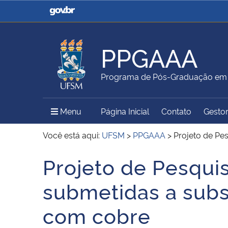
Casa Civil
Ministério da Justiça e
Segurança Pública
PPGAAA
Ministério da Agricultura,
Ministério da Educação
Programa de Pós-Graduação em A
Pecuária e Abastecimento
Menu Principal do Sítio
Menu
Página Inicial
Contato
Gestor
Ministério do Meio Ambiente
Ministério do Turismo
Você está aqui:
UFSM
>
PPGAAA
>
Projeto de Pe
Projeto de Pesquis
Início do conteúdo
Secretaria de Governo
Gabinete de Segurança
submetidas a subs
Institucional
com cobre