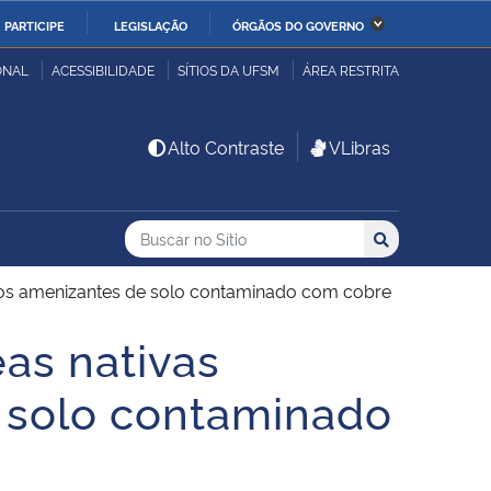
PARTICIPE
LEGISLAÇÃO
ÓRGÃOS DO GOVERNO
stério da Economia
Ministério da Infraestrutura
ONAL
ACESSIBILIDADE
SÍTIOS DA UFSM
ÁREA RESTRITA
stério de Minas e Energia
Ministério da Ciência,
Alto Contraste
VLibras
Tecnologia, Inovações e
Comunicações
Buscar no no Sítio
Busca
Busca:
Buscar
stério da Mulher, da
Secretaria-Geral
lia e dos Direitos
atos amenizantes de solo contaminado com cobre
anos
eas nativas
alto
 solo contaminado