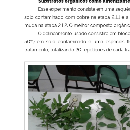
Substratos orgânicos como amenizante
Esse experimento consiste em uma sequê
solo contaminado com cobre na etapa
2.1.1
e a
muda na etapa
2.1.2. O melhor composto orgâni
O delineamento usado consistira em bloc
50%) em solo contaminado e uma espécies flo
tratamento, totalizando 20 repetições de cada tr