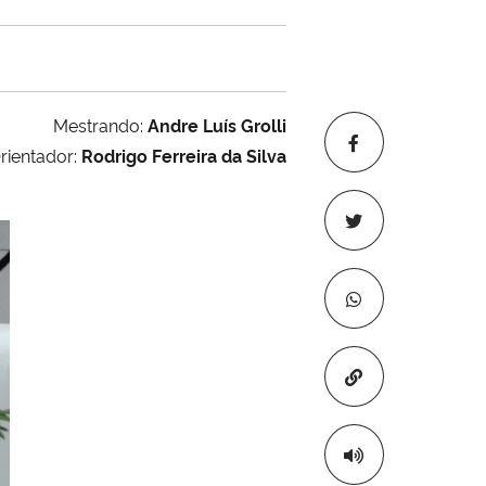
Mestrando:
Andre Luís Grolli
rientador:
Rodrigo Ferreira da Silva
Copiar para áre