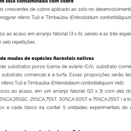
em solo contaminado com cobre
doses crescentes de cobre aplicado ao solo no desenvolvime
erogyne nitens
Tul) e Timbaúba (
Enterolobium contortisiliqu
cos ao acaso
em arranjo fatorial (3 x 6), sendo e as três espéc
 seis repetições
.
de mudas de espécies florestais nativas
de substratos puros (cama de aviário (CA), substrato comercia
 substrato comercial e a turfa. Essas proporções serão 
 nitens
Tul) e Timbaúba (
Enterolobium contortisiliquum
Vell).
locos ao acaso, em um arranjo fatorial (10 x 3) com dez 
CA:25%SC, 25%CA:75%T, 50%CA:50%T e 75%CA:25%T ) e três e
ocos e cada bloco ira conter 5 unidades experimentais do