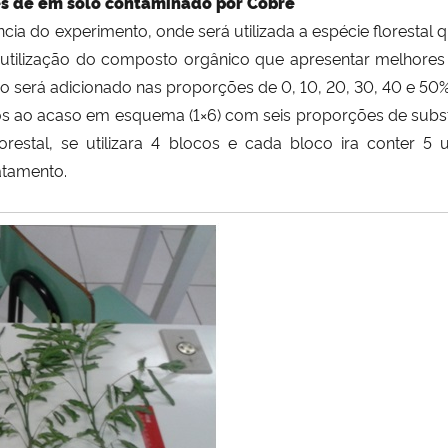
s de em solo contaminado por Cobre
ncia do experimento,
onde
será utilizada a espécie florestal
 utilização do composto orgânico que apresentar melhores
co será adicionado nas proporções de
0, 10, 20, 30, 40 e 5
os ao acaso em esquema (1×6) com seis proporções de subs
restal, se utilizara 4 blocos e cada bloco ira conter 5
atamento.