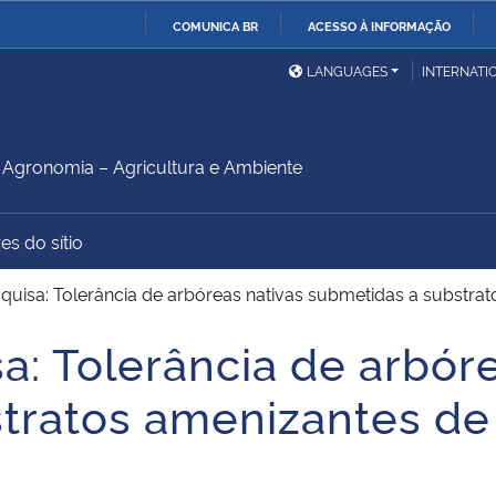
COMUNICA BR
ACESSO À INFORMAÇÃO
Ministério da Defesa
Ministério das Relações
Mini
IR
LANGUAGES
INTERNATI
Exteriores
PARA
O
Ministério da Cidadania
Ministério da Saúde
Mini
CONTEÚDO
gronomia – Agricultura e Ambiente
es do sítio
Ministério do
Controladoria-Geral da
Mini
Desenvolvimento Regional
União
Famí
squisa: Tolerância de arbóreas nativas submetidas a substr
Hum
a: Tolerância de arbór
Advocacia-Geral da União
Banco Central do Brasil
Plan
tratos amenizantes de