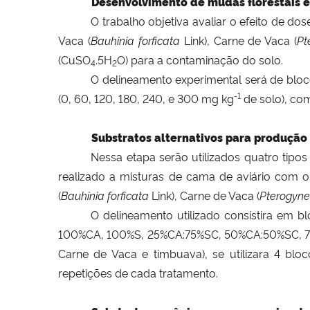
Desenvolvimento de mudas florestais 
O trabalho objetiva avaliar o efeito de 
Vaca (
Bauhinia forficata
Link), Carne de Vaca (
Pt
(CuSO
.5H
O) para a contaminação do solo.
4
2
O delineamento experimental será de blo
-1
(0, 60, 120, 180, 240, e 300 mg kg
de solo),
com
Substratos alternativos para produção 
Nessa etapa serão utilizados quatro tipos 
realizado a misturas de cama de aviário com o
(
Bauhinia forficata
Link), Carne de Vaca (
Pterogyne
O delineamento utilizado consistira em b
100%CA, 100%S, 25%CA:75%SC, 50%CA:50%SC, 75%
Carne de Vaca e timbuava), se utilizara 4 bl
repetições de cada tratamento.