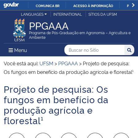
COMUNICA BR
ACESSO À INFORMAÇÃO
PARTI
Casa Civil
LANGUAGES
INTERNATIONAL
SÍTIOS DA UFSM
IR
PPGAAA
PARA
Ministério da Justiça e Segurança Pública
O
Programa de Pós-Graduação em Agronomia – Agricultura e
Ambiente
CONTEÚDO
Ministério da Defesa
Buscar no no Sítio
Busca
Busca:
Menu Principal do Sítio
Menu
Busc
Ministério das Relações Exteriores
Você está aqui:
UFSM
>
PPGAAA
>
Projeto de pesquisa:
Os fungos em benefício da produção agrícola e florestal¹
Ministério da Economia
Projeto de pesquisa: Os
Início do conteúdo
Ministério da Infraestrutura
fungos em benefício da
produção agrícola e
Ministério da Agricultura, Pecuária e Abastecimento
florestal¹
Ministério da Educação