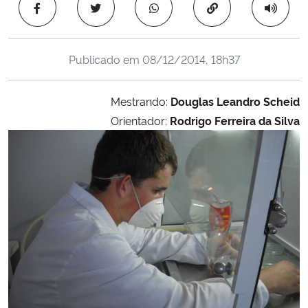
Copiar para área 
Ministério da Cidadania
Ministério da Saúde
Publicado em
08/12/2014, 18h37
Ministério de Minas e Energia
Mestrando:
Douglas Leandro Scheid
Orientador:
Rodrigo Ferreira da Silva
Ministério da Ciência, Tecnologia, Inovações e Comunicações
Ministério do Meio Ambiente
Ministério do Turismo
Ministério do Desenvolvimento Regional
Controladoria-Geral da União
Ministério da Mulher, da Família e dos Direitos Humanos