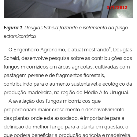
Secretaria-Geral
Figura 1
: Douglas Scheid fazendo o isolamento do fungo
Secretaria de Governo
ectomicorrízico.
Gabinete de Segurança Institucional
O Engenheiro Agrônomo, e atual mestrando², Douglas
Scheid, desenvolve pesquisa sobre as contribuições dos
Advocacia-Geral da União
fungos micorrízicos em áreas agrícolas, cultivadas com
pastagem perene e de fragmentos florestais,
Banco Central do Brasil
contribuindo para o aumento sustentável e ecológico da
produção madeireira, na região do Médio Alto Uruguai.
Planalto
A avaliação dos fungos micorrízicos que
proporcionam maior crescimento e desenvolvimento
das plantas onde está associado, é importante para a
definição do melhor fungo para a planta em questão, o
que poderá beneficiar a produção agrícola e madeireira,