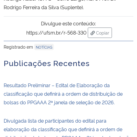
Rodrigo Ferreira da Silva (Suplente).
Secretaria-Geral
Divulgue este conteúdo:
Secretaria de Governo
https://ufsm.br/r-568-330
Copiar
para área de trans
Registrado em
Gabinete de Segurança Institucional
NOTÍCIAS
Publicações Recentes
Advocacia-Geral da União
Banco Central do Brasil
Resultado Preliminar – Edital de Elaboração da
classificação que definirá a ordem de distribuição de
Planalto
bolsas do PPGAAA 2ª janela de seleção de 2026.
Divulgada lista de participantes do edital para
elaboração da classificação que definirá a ordem de