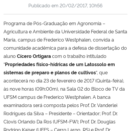
Publicado em
20/02/2017, 10h56
Ministério da Cidadania
Ministério da Saúde
Programa de Pós-Graduação em Agronomia –
Agricultura e Ambiente da Universidade Federal de Santa
Ministério de Minas e Energia
Maria, campus de Frederico Westphalen, convida a
comunidade acadêmica para a defesa de dissertação do
Ministério da Ciência, Tecnologia, Inovações e Comunicações
aluno
Cícero Ortigara
com o trabal
ho
intitulado
“
Propriedades físico-hídricas de um Latossolo em
Ministério do Meio Ambiente
sistemas de preparo e planos de cultivos
“, que
acontecerá no dia 23 de fevereiro de 2017 (Quinta-feira),
Ministério do Turismo
às nove horas (09h:00m), na Sala 02 do Bloco de TV da
UFSM campus de Frederico Westphalen. A banca
Ministério do Desenvolvimento Regional
examinadora será composta pelos Prof. Dr. Vanderlei
Rodrigues da Silva – Presidente – Orientador; Prof. Dr.
Controladoria-Geral da União
Clovis Orlando Da Ros (
UFSM-FW
)
; Prof. Dr. Douglas
Rodrigo Kaiser (
UFFS – Cerro Largo, RS
)
e Prof. Dr.
Ministério da Mulher, da Família e dos Direitos Humanos