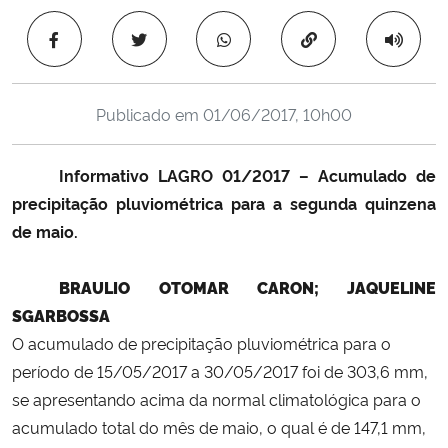
Ministério da Cidadania
Copiar para área 
Ministério da Saúde
Publicado em
01/06/2017, 10h00
Ministério de Minas e Energia
Informativo LAGRO 01/2017
–
Acumulado de
Ministério da Ciência, Tecnologia, Inovações e Comunicações
precipitação pluviométrica para a segunda quinzena
de maio.
Ministério do Meio Ambiente
Ministério do Turismo
BRAULIO OTOMAR CARON; JAQUELINE
SGARBOSSA
Ministério do Desenvolvimento Regional
O acumulado de precipitação pluviométrica para o
período de 15/05/2017 a 30/05/2017 foi de 303,6 mm,
Controladoria-Geral da União
se apresentando acima da normal climatológica para o
acumulado total do mês de maio, o qual é de 147,1 mm,
Ministério da Mulher, da Família e dos Direitos Humanos