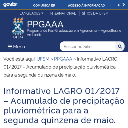
COMUNICA BR
ACESSO À INFORMAÇÃO
PARTI
Casa Civil
LANGUAGES
INTERNATIONAL
SÍTIOS DA UFSM
IR
PPGAAA
PARA
Ministério da Justiça e Segurança Pública
O
Programa de Pós-Graduação em Agronomia – Agricultura e
Ambiente
CONTEÚDO
Ministério da Defesa
Buscar no no Sítio
Busca
Busca:
Menu Principal do Sítio
Menu
Busc
Ministério das Relações Exteriores
Você está aqui:
UFSM
>
PPGAAA
>
Informativo LAGRO
01/2017 – Acumulado de precipitação pluviométrica
Ministério da Economia
para a segunda quinzena de maio.
Informativo LAGRO 01/2017
Ministério da Infraestrutura
Início do conteúdo
– Acumulado de precipitação
Ministério da Agricultura, Pecuária e Abastecimento
pluviométrica para a
segunda quinzena de maio.
Ministério da Educação