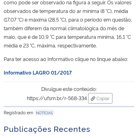
como pode ser observado na figura a seguir. Os valores
observados de temperatura do ar mínima (8 °C), média
Secretaria-Geral
(17,07 °C) e máxima (28,5 °C), para o período em questão,
também diferem da normal climatológica do mês de
Secretaria de Governo
maio, que é de 10,9 °C para temperatura mínima, 16,1 °C
média e 23 °C, máxima, respectivamente.
Gabinete de Segurança Institucional
Para ter acesso ao Informativo clique no linque abaixo:
Advocacia-Geral da União
Informativo LAGRO 01/2017
Banco Central do Brasil
Divulgue este conteúdo:
Planalto
https://ufsm.br/r-568-334
Copiar
para área de trans
Registrado em
NOTÍCIAS
Publicações Recentes