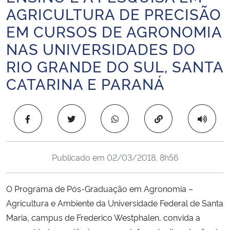
AGRICULTURA DE PRECISÃO
Ministério da Cidadania
EM CURSOS DE AGRONOMIA
Ministério da Saúde
NAS UNIVERSIDADES DO
RIO GRANDE DO SUL, SANTA
Ministério de Minas e Energia
CATARINA E PARANÁ
Ministério da Ciência, Tecnologia, Inovações e Comunicações
Copiar para área 
Ministério do Meio Ambiente
Ministério do Turismo
Publicado em
02/03/2018, 8h56
Ministério do Desenvolvimento Regional
O Programa de Pós-Graduação em Agronomia –
Controladoria-Geral da União
Agricultura e Ambiente da Universidade Federal de Santa
Maria, campus de Frederico Westphalen, convida a
Ministério da Mulher, da Família e dos Direitos Humanos