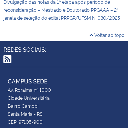
Divulgação das notas da 1ª etapa após período de
reconsideração – Mestrado e Doutorado PPGAAA – 2ª
janela de seleção do edital PRPGP/UFSM N. 030/2025
Voltar ao topo
REDES SOCIAIS:
RSS
CAMPUS SEDE
Av. Roraima nº 1000
Cidade Universitária
Bairro Camobi
Santa Maria - RS
CEP: 97105-900