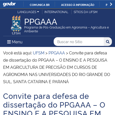
COMUNICA BR
ACESSO À INFORMAÇÃO
PARTI
Casa Civil
LANGUAGES
INTERNATIONAL
SÍTIOS DA UFSM
IR
PPGAAA
PARA
Ministério da Justiça e Segurança Pública
O
Programa de Pós-Graduação em Agronomia – Agricultura e
Ambiente
CONTEÚDO
Ministério da Defesa
Buscar no no Sítio
Busca
Busca:
Menu Principal do Sítio
Menu
Busc
Ministério das Relações Exteriores
Você está aqui:
UFSM
>
PPGAAA
>
Convite para defesa
de dissertação do PPGAAA – O ENSINO E A PESQUISA
Ministério da Economia
EM AGRICULTURA DE PRECISÃO EM CURSOS DE
AGRONOMIA NAS UNIVERSIDADES DO RIO GRANDE DO
Ministério da Infraestrutura
SUL, SANTA CATARINA E PARANÁ
Ministério da Agricultura, Pecuária e Abastecimento
Convite para defesa de
Início do conteúdo
dissertação do PPGAAA – O
Ministério da Educação
ENSINO E A PESQUISA EM