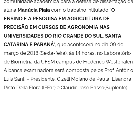
comunidade acadêmica para a defesa de dissertação da
aluna
Manúcia Piaia
com o trabal
ho
intitulado “
O
Secretaria-Geral
ENSINO E A PESQUISA EM AGRICULTURA DE
PRECISÃO EM CURSOS DE AGRONOMIA NAS
Secretaria de Governo
UNIVERSIDADES DO RIO GRANDE DO SUL, SANTA
CATARINA E PARANÁ
“,
que acontecerá no dia
09 de
Gabinete de Segurança Institucional
março de 2018 (Sexta-feira), às 14 horas,
no Laboratório
de Biometria da UFSM campus de Frederico Westphalen.
Advocacia-Geral da União
A banca examinadora será composta pelos Prof.
Antônio
Luis Santi – Presidente, Gizelli Moiano de Paula, Lisandra
Banco Central do Brasil
Pinto Della Flora (IFFar) e Claudir José Basso(Suplente).
Planalto