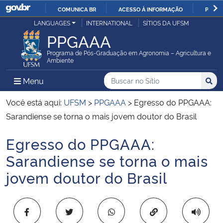
COMUNICA BR
ACESSO À INFORMAÇÃO
PARTI
Casa Civil
LANGUAGES
INTERNATIONAL
SÍTIOS DA UFSM
IR
PPGAAA
PARA
Ministério da Justiça e Segurança Pública
O
Programa de Pós-Graduação em Agronomia – Agricultura e
Ambiente
CONTEÚDO
Ministério da Defesa
Buscar no no Sítio
Busca
Busca:
Menu Principal do Sítio
Menu
Busc
Ministério das Relações Exteriores
Você está aqui:
UFSM
>
PPGAAA
>
Egresso do PPGAAA:
Sarandiense se torna o mais jovem doutor do Brasil
Ministério da Economia
Egresso do PPGAAA:
Início do conteúdo
Ministério da Infraestrutura
Sarandiense se torna o mais
jovem doutor do Brasil
Ministério da Agricultura, Pecuária e Abastecimento
Ministério da Educação
Copiar para área 