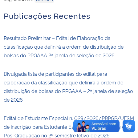
Publicações Recentes
Secretaria-Geral
Secretaria de Governo
Resultado Preliminar – Edital de Elaboração da
classificação que definirá a ordem de distribuição de
Gabinete de Segurança Institucional
bolsas do PPGAAA 2ª janela de seleção de 2026.
Advocacia-Geral da União
Divulgada lista de participantes do edital para
Banco Central do Brasil
elaboração da classificação que definirá a ordem de
distribuição de bolsas do PPGAAA – 2ª janela de seleção
Planalto
de 2026
Edital de Estudante Especial n. 029/2026/PRPGP/UFSM
de inscrição para Estudante Especial em disciplinas de
Pós-Graduação no 2º semestre letivo de 2026