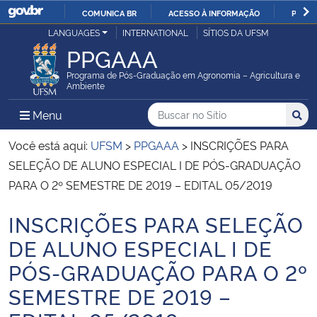
COMUNICA BR
ACESSO À INFORMAÇÃO
PARTI
Casa Civil
LANGUAGES
INTERNATIONAL
SÍTIOS DA UFSM
IR
PPGAAA
PARA
Ministério da Justiça e Segurança Pública
O
Programa de Pós-Graduação em Agronomia – Agricultura e
Ambiente
CONTEÚDO
Ministério da Defesa
Buscar no no Sítio
Busca
Busca:
Menu Principal do Sítio
Menu
Busc
Ministério das Relações Exteriores
Você está aqui:
UFSM
>
PPGAAA
>
INSCRIÇÕES PARA
SELEÇÃO DE ALUNO ESPECIAL I DE PÓS-GRADUAÇÃO
Ministério da Economia
PARA O 2º SEMESTRE DE 2019 – EDITAL 05/2019
INSCRIÇÕES PARA SELEÇÃO
Ministério da Infraestrutura
Início do conteúdo
DE ALUNO ESPECIAL I DE
Ministério da Agricultura, Pecuária e Abastecimento
PÓS-GRADUAÇÃO PARA O 2º
SEMESTRE DE 2019 –
Ministério da Educação