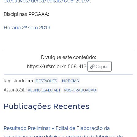
executivos/derca/editais/005-2019/
.
Disciplinas PPGAAA:
Secretaria-Geral
Horário 2º sem 2019
Secretaria de Governo
Gabinete de Segurança Institucional
Divulgue este conteúdo:
Advocacia-Geral da União
https://ufsm.br/r-568-412
Copiar
para área de trans
Banco Central do Brasil
Registrado em
,
DESTAQUES
NOTÍCIAS
,
Assunto(s):
ALUNO ESPECIAL I
PÓS-GRADUAÇÃO
Planalto
Publicações Recentes
Resultado Preliminar – Edital de Elaboração da
classificação que definirá a ordem de distribuição de