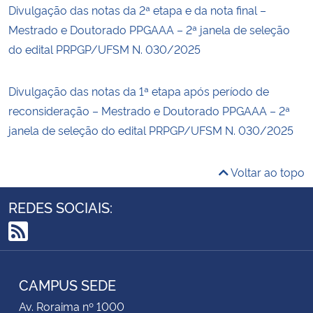
Divulgação das notas da 2ª etapa e da nota final –
Mestrado e Doutorado PPGAAA – 2ª janela de seleção
do edital PRPGP/UFSM N. 030/2025
Divulgação das notas da 1ª etapa após período de
reconsideração – Mestrado e Doutorado PPGAAA – 2ª
janela de seleção do edital PRPGP/UFSM N. 030/2025
Voltar ao topo
REDES SOCIAIS:
RSS
CAMPUS SEDE
Av. Roraima nº 1000