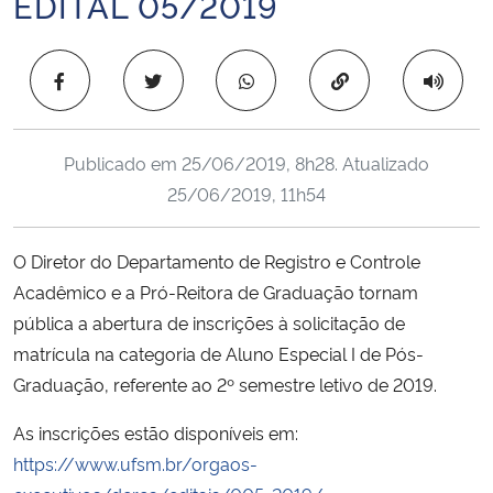
EDITAL 05/2019
Ministério da Cidadania
Copiar para área 
Ministério da Saúde
Ministério de Minas e Energia
Publicado em
25/06/2019, 8h28
. Atualizado
25/06/2019, 11h54
Ministério da Ciência, Tecnologia, Inovações e Comunicações
Ministério do Meio Ambiente
O Diretor do Departamento de Registro e Controle
Acadêmico e a Pró-Reitora de Graduação tornam
Ministério do Turismo
pública a abertura de inscrições à solicitação de
matrícula na categoria de Aluno Especial I de Pós-
Ministério do Desenvolvimento Regional
Graduação, referente ao 2º semestre letivo de 2019.
Controladoria-Geral da União
As inscrições estão disponíveis em:
https://www.ufsm.br/orgaos-
Ministério da Mulher, da Família e dos Direitos Humanos