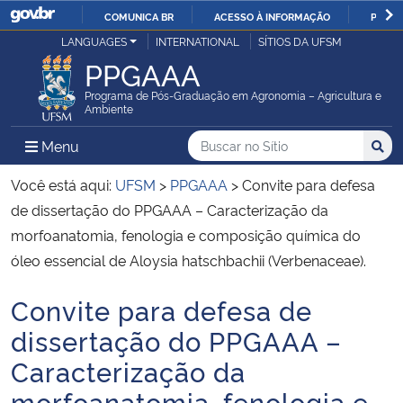
COMUNICA BR
ACESSO À INFORMAÇÃO
PARTI
Casa Civil
LANGUAGES
INTERNATIONAL
SÍTIOS DA UFSM
IR
PPGAAA
PARA
Ministério da Justiça e Segurança Pública
O
Programa de Pós-Graduação em Agronomia – Agricultura e
Ambiente
CONTEÚDO
Ministério da Defesa
Buscar no no Sítio
Busca
Busca:
Menu Principal do Sítio
Menu
Busc
Ministério das Relações Exteriores
Você está aqui:
UFSM
>
PPGAAA
>
Convite para defesa
de dissertação do PPGAAA – Caracterização da
Ministério da Economia
morfoanatomia, fenologia e composição química do
óleo essencial de Aloysia hatschbachii (Verbenaceae).
Ministério da Infraestrutura
Convite para defesa de
Início do conteúdo
Ministério da Agricultura, Pecuária e Abastecimento
dissertação do PPGAAA –
Caracterização da
Ministério da Educação
morfoanatomia, fenologia e