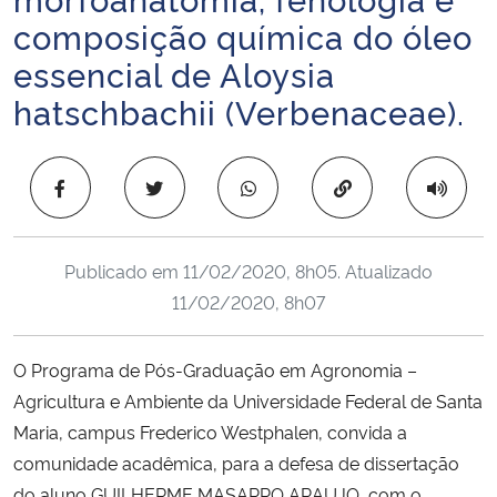
Ministério da Cidadania
composição química do óleo
essencial de Aloysia
Ministério da Saúde
hatschbachii (Verbenaceae).
Ministério de Minas e Energia
Copiar para área 
Ministério da Ciência, Tecnologia, Inovações e Comunicações
Ministério do Meio Ambiente
Publicado em
11/02/2020, 8h05
. Atualizado
11/02/2020, 8h07
Ministério do Turismo
O Programa de Pós-Graduação em Agronomia –
Ministério do Desenvolvimento Regional
Agricultura e Ambiente da Universidade Federal de Santa
Maria, campus Frederico Westphalen, convida a
Controladoria-Geral da União
comunidade acadêmica, para a defesa de dissertação
Ministério da Mulher, da Família e dos Direitos Humanos
do aluno GUILHERME MASARRO ARAUJO, com o