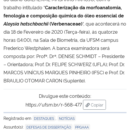
trabalho intitulado “
Caracterização da morfoanatomia,
Secretaria-Geral
fenologia e composição química do óleo essencial de
Aloysia hatschbachii
(Verbenaceae)
“, que acontecerá no
Secretaria de Governo
dia 18 de Fevereiro de 2020 (Terça-feira), às quatorze
horas (14:00), na Sala de Biometria, da UFSM campus
Gabinete de Segurança Institucional
Frederico Westphalen. A banca examinadora será
composta por: Profª. Drª. DENISE SCHMIDT – Presidente
Advocacia-Geral da União
– Orientadora; Prof. Dr. FELIPE SCHWERZ (UFLA); Prof. Dr.
MARCOS VINÍCIUS MARQUES PINHEIRO (IFSC) e Prof. Dr.
Banco Central do Brasil
BRAULIO OTOMAR CARON (Suplente).
Planalto
Divulgue este conteúdo:
https://ufsm.br/r-568-477
Copiar
para área de trans
Registrado em
,
DESTAQUES
NOTÍCIAS
,
Assunto(s):
DEFESAS DE DISSERTAÇÃO
PPGAAA