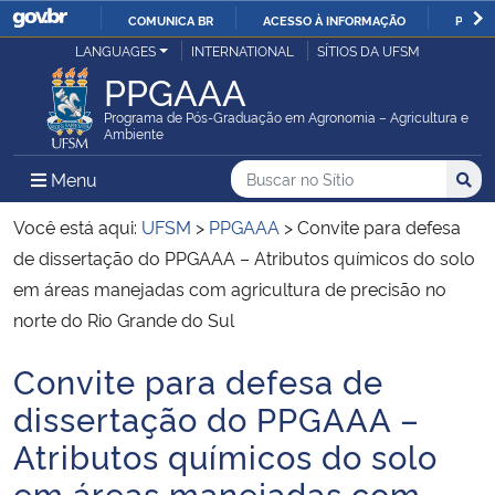
COMUNICA BR
ACESSO À INFORMAÇÃO
PARTI
Casa Civil
LANGUAGES
INTERNATIONAL
SÍTIOS DA UFSM
IR
PPGAAA
PARA
Ministério da Justiça e Segurança Pública
O
Programa de Pós-Graduação em Agronomia – Agricultura e
Ambiente
CONTEÚDO
Ministério da Defesa
Buscar no no Sítio
Busca
Busca:
Menu Principal do Sítio
Menu
Busc
Ministério das Relações Exteriores
Você está aqui:
UFSM
>
PPGAAA
>
Convite para defesa
de dissertação do PPGAAA – Atributos químicos do solo
Ministério da Economia
em áreas manejadas com agricultura de precisão no
norte do Rio Grande do Sul
Ministério da Infraestrutura
Convite para defesa de
Início do conteúdo
Ministério da Agricultura, Pecuária e Abastecimento
dissertação do PPGAAA –
Atributos químicos do solo
Ministério da Educação
em áreas manejadas com