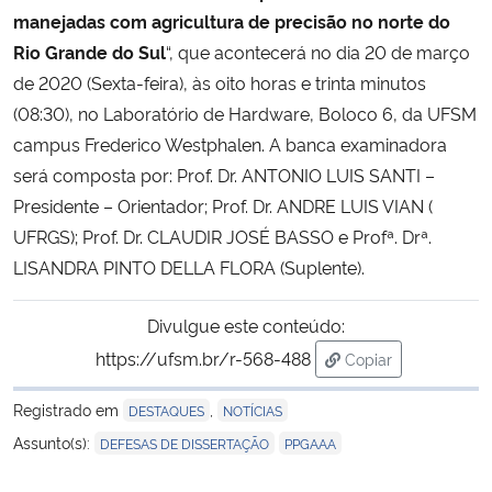
manejadas com agricultura de precisão no norte do
Rio Grande do Sul
“, que acontecerá no dia 20 de março
Secretaria-Geral
de 2020 (Sexta-feira), às oito horas e trinta minutos
Secretaria de Governo
(08:30), no Laboratório de Hardware, Boloco 6, da UFSM
campus Frederico Westphalen. A banca examinadora
Gabinete de Segurança Institucional
será composta por: Prof. Dr. ANTONIO LUIS SANTI –
Presidente – Orientador; Prof. Dr. ANDRE LUIS VIAN (
Advocacia-Geral da União
UFRGS); Prof. Dr. CLAUDIR JOSÉ BASSO e Profª. Drª.
LISANDRA PINTO DELLA FLORA (Suplente).
Banco Central do Brasil
Divulgue este conteúdo:
Planalto
https://ufsm.br/r-568-488
Copiar
para área de trans
Registrado em
,
DESTAQUES
NOTÍCIAS
,
Assunto(s):
DEFESAS DE DISSERTAÇÃO
PPGAAA