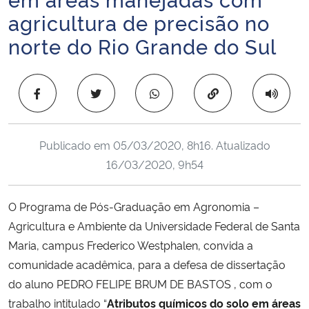
Ministério da Cidadania
agricultura de precisão no
norte do Rio Grande do Sul
Ministério da Saúde
Ministério de Minas e Energia
Copiar para área 
Ministério da Ciência, Tecnologia, Inovações e Comunicações
Publicado em
05/03/2020, 8h16
. Atualizado
Ministério do Meio Ambiente
16/03/2020, 9h54
Ministério do Turismo
O Programa de Pós-Graduação em Agronomia –
Agricultura e Ambiente da Universidade Federal de Santa
Ministério do Desenvolvimento Regional
Maria, campus Frederico Westphalen, convida a
comunidade acadêmica, para a defesa de dissertação
Controladoria-Geral da União
do aluno PEDRO FELIPE BRUM DE BASTOS , com o
trabalho intitulado “
Atributos químicos do solo em áreas
Ministério da Mulher, da Família e dos Direitos Humanos