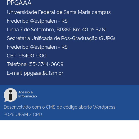
PPGAAA
Universidade Federal de Santa Maria campus
Frederico Westphalen - RS
Linha 7 de Setembro, BR386 Km 40 nº S/N
Secretaria Unificada de Pós-Graduação (SUPG)
Frederico Westphalen - RS
CEP: 98400-000
Telefone: (55) 3744-0609
E-mail: ppgaaa@ufsm.br
Acesso à
Informação
Desenvolvido com o CMS de código aberto
Wordpress
2026
UFSM
/
CPD