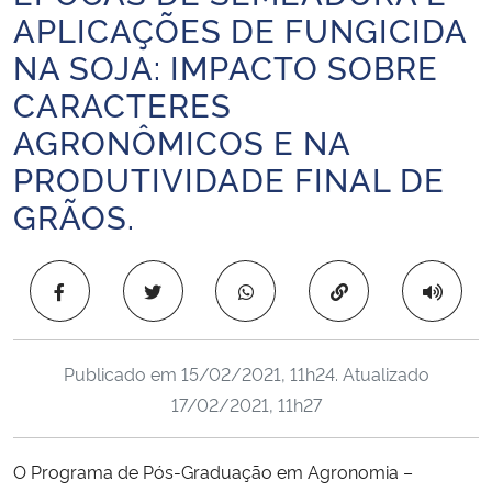
APLICAÇÕES DE FUNGICIDA
Ministério da Cidadania
NA SOJA: IMPACTO SOBRE
Ministério da Saúde
CARACTERES
AGRONÔMICOS E NA
Ministério de Minas e Energia
PRODUTIVIDADE FINAL DE
Ministério da Ciência, Tecnologia, Inovações e Comunicações
GRÃOS.
Ministério do Meio Ambiente
Copiar para área 
Ministério do Turismo
Ministério do Desenvolvimento Regional
Publicado em
15/02/2021, 11h24
. Atualizado
17/02/2021, 11h27
Controladoria-Geral da União
O Programa de Pós-Graduação em Agronomia –
Ministério da Mulher, da Família e dos Direitos Humanos