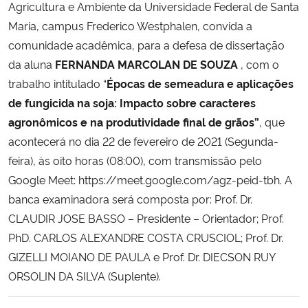
Agricultura e Ambiente da Universidade Federal de Santa
Maria, campus Frederico Westphalen, convida a
Secretaria-Geral
comunidade acadêmica, para a defesa de dissertação
da aluna
FERNANDA MARCOLAN DE SOUZA
, com o
Secretaria de Governo
trabalho intitulado “
Épocas de semeadura e aplicações
de fungicida na soja: Impacto sobre caracteres
Gabinete de Segurança Institucional
agronômicos e na produtividade final de grãos”
, que
acontecerá no dia 22 de fevereiro de 2021 (Segunda-
Advocacia-Geral da União
feira), às oito horas (08:00), com transmissão pelo
Banco Central do Brasil
Google Meet: https://meet.google.com/agz-peid-tbh. A
banca examinadora será composta por: Prof. Dr.
Planalto
CLAUDIR JOSE BASSO – Presidente – Orientador; Prof.
PhD. CARLOS ALEXANDRE COSTA CRUSCIOL; Prof. Dr.
GIZELLI MOIANO DE PAULA e Prof. Dr. DIECSON RUY
ORSOLIN DA SILVA (Suplente).