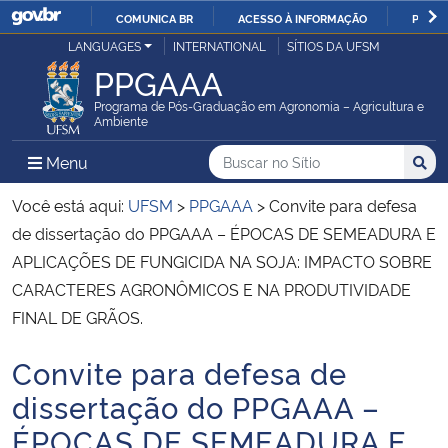
COMUNICA BR
ACESSO À INFORMAÇÃO
PARTI
Casa Civil
LANGUAGES
INTERNATIONAL
SÍTIOS DA UFSM
IR
PPGAAA
PARA
Ministério da Justiça e Segurança Pública
O
Programa de Pós-Graduação em Agronomia – Agricultura e
Ambiente
CONTEÚDO
Ministério da Defesa
Buscar no no Sítio
Busca
Busca:
Menu Principal do Sítio
Menu
Busc
Ministério das Relações Exteriores
Você está aqui:
UFSM
>
PPGAAA
>
Convite para defesa
de dissertação do PPGAAA – ÉPOCAS DE SEMEADURA E
Ministério da Economia
APLICAÇÕES DE FUNGICIDA NA SOJA: IMPACTO SOBRE
CARACTERES AGRONÔMICOS E NA PRODUTIVIDADE
Ministério da Infraestrutura
FINAL DE GRÃOS.
Ministério da Agricultura, Pecuária e Abastecimento
Convite para defesa de
Início do conteúdo
dissertação do PPGAAA –
Ministério da Educação
ÉPOCAS DE SEMEADURA E