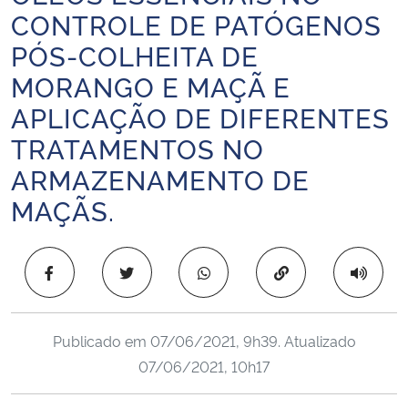
CONTROLE DE PATÓGENOS
Ministério da Cidadania
PÓS-COLHEITA DE
Ministério da Saúde
MORANGO E MAÇÃ E
APLICAÇÃO DE DIFERENTES
Ministério de Minas e Energia
TRATAMENTOS NO
Ministério da Ciência, Tecnologia, Inovações e Comunicações
ARMAZENAMENTO DE
MAÇÃS.
Ministério do Meio Ambiente
Ministério do Turismo
Copiar para área 
Ministério do Desenvolvimento Regional
Publicado em
07/06/2021, 9h39
. Atualizado
Controladoria-Geral da União
07/06/2021, 10h17
Ministério da Mulher, da Família e dos Direitos Humanos