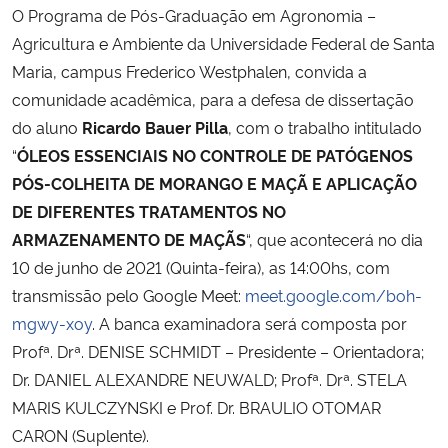
O Programa de Pós-Graduação em Agronomia –
Agricultura e Ambiente da Universidade Federal de Santa
Secretaria-Geral
Maria, campus Frederico Westphalen, convida a
comunidade acadêmica, para a defesa de dissertação
Secretaria de Governo
do aluno
Ricardo Bauer Pilla
, com o trabalho intitulado
Gabinete de Segurança Institucional
“
ÓLEOS ESSENCIAIS NO CONTROLE DE PATÓGENOS
PÓS-COLHEITA DE MORANGO E MAÇÃ E APLICAÇÃO
Advocacia-Geral da União
DE DIFERENTES TRATAMENTOS NO
ARMAZENAMENTO DE MAÇÃS
“, que acontecerá no dia
Banco Central do Brasil
10 de junho de 2021 (Quinta-feira), as 14:00hs, com
transmissão pelo Google Meet:
meet.google.com/boh-
Planalto
mgwy-xoy
. A banca examinadora será composta por
Profª. Drª. DENISE SCHMIDT – Presidente – Orientadora;
Dr. DANIEL ALEXANDRE NEUWALD; Profª. Drª. STELA
MARIS KULCZYNSKI e Prof. Dr. BRAULIO OTOMAR
CARON (Suplente).