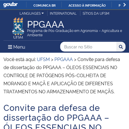
COMUNICA BR
ACESSO À INFORMAÇÃO
PARTI
Casa Civil
LANGUAGES
INTERNATIONAL
SÍTIOS DA UFSM
IR
PPGAAA
PARA
Ministério da Justiça e Segurança Pública
O
Programa de Pós-Graduação em Agronomia – Agricultura e
Ambiente
CONTEÚDO
Ministério da Defesa
Buscar no no Sítio
Busca
Busca:
Menu Principal do Sítio
Menu
Busc
Ministério das Relações Exteriores
Você está aqui:
UFSM
>
PPGAAA
>
Convite para defesa
de dissertação do PPGAAA – ÓLEOS ESSENCIAIS NO
Ministério da Economia
CONTROLE DE PATÓGENOS PÓS-COLHEITA DE
MORANGO E MAÇÃ E APLICAÇÃO DE DIFERENTES
Ministério da Infraestrutura
TRATAMENTOS NO ARMAZENAMENTO DE MAÇÃS.
Ministério da Agricultura, Pecuária e Abastecimento
Convite para defesa de
Início do conteúdo
dissertação do PPGAAA –
Ministério da Educação
ÓLEOS ESSENCIAIS NO