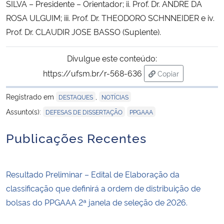
SILVA – Presidente – Orientador; ii. Prof. Dr. ANDRE DA
ROSA ULGUIM; iii. Prof. Dr. THEODORO SCHNNEIDER e iv.
Secretaria-Geral
Prof. Dr. CLAUDIR JOSE BASSO (Suplente).
Secretaria de Governo
Divulgue este conteúdo:
https://ufsm.br/r-568-636
Copiar
Gabinete de Segurança Institucional
para área de trans
Registrado em
,
DESTAQUES
NOTÍCIAS
Advocacia-Geral da União
,
Assunto(s):
DEFESAS DE DISSERTAÇÃO
PPGAAA
Banco Central do Brasil
Publicações Recentes
Planalto
Resultado Preliminar – Edital de Elaboração da
classificação que definirá a ordem de distribuição de
bolsas do PPGAAA 2ª janela de seleção de 2026.