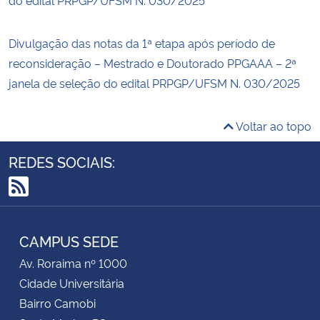
Divulgação das notas da 1ª etapa após período de
reconsideração – Mestrado e Doutorado PPGAAA – 2ª
janela de seleção do edital PRPGP/UFSM N. 030/2025
Voltar ao topo
REDES SOCIAIS:
RSS
CAMPUS SEDE
Av. Roraima nº 1000
Cidade Universitária
Bairro Camobi