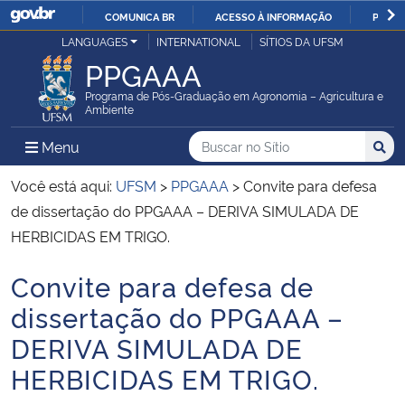
COMUNICA BR
ACESSO À INFORMAÇÃO
PARTI
Casa Civil
LANGUAGES
INTERNATIONAL
SÍTIOS DA UFSM
IR
PPGAAA
PARA
Ministério da Justiça e Segurança Pública
O
Programa de Pós-Graduação em Agronomia – Agricultura e
Ambiente
CONTEÚDO
Ministério da Defesa
Buscar no no Sítio
Busca
Busca:
Menu Principal do Sítio
Menu
Busc
Ministério das Relações Exteriores
Você está aqui:
UFSM
>
PPGAAA
>
Convite para defesa
de dissertação do PPGAAA – DERIVA SIMULADA DE
Ministério da Economia
HERBICIDAS EM TRIGO.
Convite para defesa de
Ministério da Infraestrutura
Início do conteúdo
dissertação do PPGAAA –
Ministério da Agricultura, Pecuária e Abastecimento
DERIVA SIMULADA DE
HERBICIDAS EM TRIGO.
Ministério da Educação