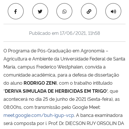
Ministério da Cidadania
Copiar para área 
Ministério da Saúde
Publicado em
17/06/2021, 11h58
Ministério de Minas e Energia
O Programa de Pós-Graduação em Agronomia –
Ministério da Ciência, Tecnologia, Inovações e Comunicações
Agricultura e Ambiente da Universidade Federal de Santa
Maria, campus Frederico Westphalen, convida a
Ministério do Meio Ambiente
comunidade acadêmica, para a defesa de dissertação
Ministério do Turismo
do aluno
RODRIGO ZENI
, com o trabalho intitulado
“
DERIVA SIMULADA DE HERBICIDAS EM TRIGO
“, que
Ministério do Desenvolvimento Regional
acontecerá no dia 25 de junho de 2021 (Sexta-feira), as
08:00hs, com transmissão pelo Google Meet:
Controladoria-Geral da União
meet.google.com/buh-igup-vcp
. A banca examinadora
será composta por i. Prof. Dr. DIECSON RUY ORSOLIN DA
Ministério da Mulher, da Família e dos Direitos Humanos