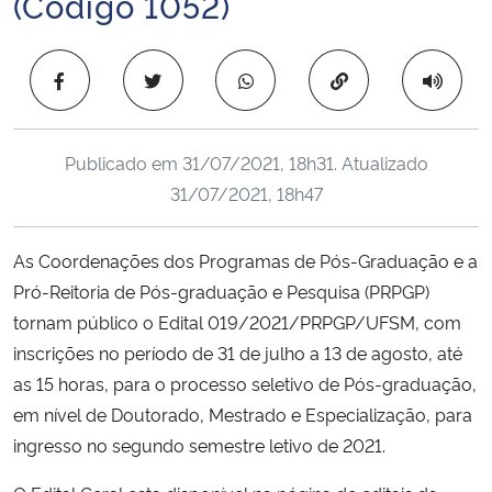
(Código 1052)
Ministério da Cidadania
Copiar para área 
Ministério da Saúde
Ministério de Minas e Energia
Publicado em
31/07/2021, 18h31
. Atualizado
31/07/2021, 18h47
Ministério da Ciência, Tecnologia, Inovações e Comunicações
Ministério do Meio Ambiente
As Coordenações dos Programas de Pós-Graduação e a
Pró-Reitoria de Pós-graduação e Pesquisa (PRPGP)
Ministério do Turismo
tornam público o Edital 019/2021/PRPGP/UFSM, com
inscrições no período de 31 de julho a 13 de agosto, até
Ministério do Desenvolvimento Regional
as 15 horas, para o processo seletivo de Pós-graduação,
em nível de Doutorado, Mestrado e Especialização, para
Controladoria-Geral da União
ingresso no segundo semestre letivo de 2021.
Ministério da Mulher, da Família e dos Direitos Humanos