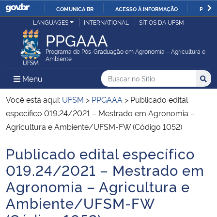
COMUNICA BR
ACESSO À INFORMAÇÃO
PARTI
Casa Civil
LANGUAGES
INTERNATIONAL
SÍTIOS DA UFSM
IR
PPGAAA
PARA
Ministério da Justiça e Segurança Pública
O
Programa de Pós-Graduação em Agronomia – Agricultura e
Ambiente
CONTEÚDO
Ministério da Defesa
Buscar no no Sítio
Busca
Busca:
Menu Principal do Sítio
Menu
Busc
Ministério das Relações Exteriores
Você está aqui:
UFSM
>
PPGAAA
>
Publicado edital
específico 019.24/2021 – Mestrado em Agronomia –
Ministério da Economia
Agricultura e Ambiente/UFSM-FW (Código 1052)
Publicado edital específico
Ministério da Infraestrutura
Início do conteúdo
019.24/2021 – Mestrado em
Ministério da Agricultura, Pecuária e Abastecimento
Agronomia – Agricultura e
Ambiente/UFSM-FW
Ministério da Educação