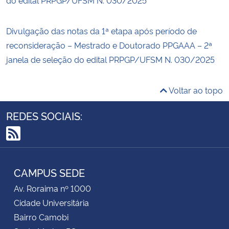
Divulgação das notas da 1ª etapa após período de
reconsideração – Mestrado e Doutorado PPGAAA – 2ª
janela de seleção do edital PRPGP/UFSM N. 030/2025
Voltar ao topo
REDES SOCIAIS:
RSS
CAMPUS SEDE
Av. Roraima nº 1000
Cidade Universitária
Bairro Camobi