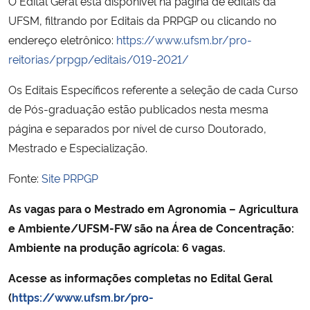
O Edital Geral esta disponível na página de editais da
UFSM, filtrando por Editais da PRPGP ou clicando no
Secretaria-Geral
endereço eletrônico:
https://www.ufsm.br/pro-
reitorias/prpgp/editais/019-2021/
Secretaria de Governo
Os Editais Específicos referente a seleção de cada Curso
Gabinete de Segurança Institucional
de Pós-graduação estão publicados nesta mesma
página e separados por nível de curso Doutorado,
Advocacia-Geral da União
Mestrado e Especialização.
Fonte:
Site PRPGP
Banco Central do Brasil
As vagas para o Mestrado em Agronomia – Agricultura
Planalto
e Ambiente/UFSM-FW são na Área de Concentração:
Ambiente na produção agrícola: 6 vagas.
Acesse as informações completas no Edital Geral
(
https://www.ufsm.br/pro-