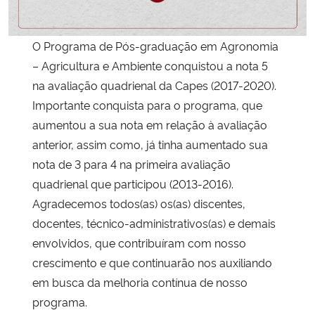
Secretaria-Geral
O Programa de Pós-graduação em Agronomia
– Agricultura e Ambiente conquistou a nota 5
Secretaria de Governo
na avaliação quadrienal da Capes (2017-2020).
Importante conquista para o programa, que
Gabinete de Segurança Institucional
aumentou a sua nota em relação à avaliação
anterior, assim como, já tinha aumentado sua
Advocacia-Geral da União
nota de 3 para 4 na primeira avaliação
Banco Central do Brasil
quadrienal que participou (2013-2016).
Agradecemos todos(as) os(as) discentes,
Planalto
docentes, técnico-administrativos(as) e demais
envolvidos, que contribuíram com nosso
crescimento e que continuarão nos auxiliando
em busca da melhoria contínua de nosso
programa.