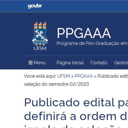
Casa Civil
Ministério da Justiça e
Segurança Pública
PPGAAA
Ministério da Agricultura,
Ministério da Educação
Programa de Pós-Graduação em A
Pecuária e Abastecimento
Menu Principal do Sítio
Menu
Página Inicial
Contato
Gestor
Ministério do Meio Ambiente
Ministério do Turismo
Você está aqui:
UFSM
>
PPGAAA
>
Publicado edit
seleção do semestre 02/2023
Publicado edital p
Secretaria de Governo
Gabinete de Segurança
Início do conteúdo
Institucional
definirá a ordem 