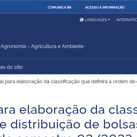
COMUNICA BR
ACESSO À INFORMAÇÃO
Ministério da Defesa
Ministério das Relações
Mini
IR
LANGUAGES
INTERNATI
Exteriores
PARA
O
Ministério da Cidadania
Ministério da Saúde
Mini
CONTEÚDO
gronomia – Agricultura e Ambiente
es do sítio
Ministério do
Controladoria-Geral da
Mini
Desenvolvimento Regional
União
Famí
al para elaboração da classificação que definirá a ordem de
Hum
ara elaboração da clas
Advocacia-Geral da União
Banco Central do Brasil
Plan
de distribuição de bols