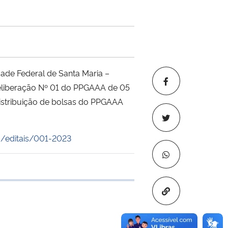
ade Federal de Santa Maria –
liberação Nº 01 do PPGAAA de 05
 distribuição de bolsas do PPGAAA
/editais/001-2023
 transferência
Copiar para áre