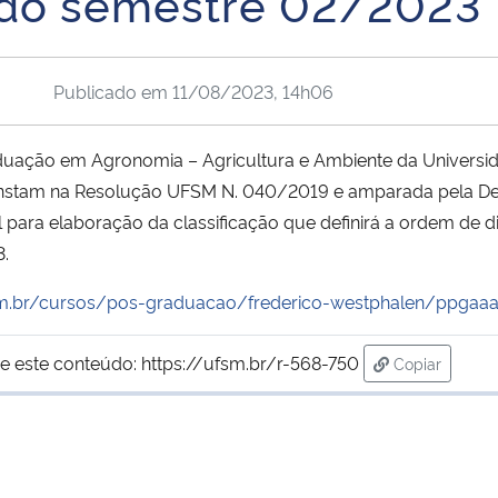
o do semestre 02/2023
Publicado em
11/08/2023, 14h06
uação em Agronomia – Agricultura e Ambiente da Universid
nstam na Resolução UFSM N. 040/2019 e amparada pela De
al para elaboração da classificação que definirá a ordem de
3.
m.br/cursos/pos-graduacao/frederico-westphalen/ppgaaa
e este conteúdo:
https://ufsm.br/r-568-750
Copiar
para área de