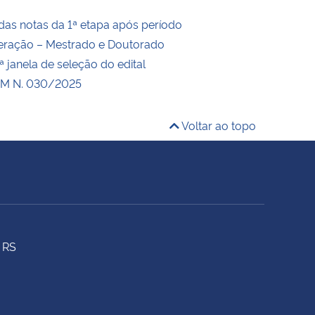
das notas da 1ª etapa após período
eração – Mestrado e Doutorado
 janela de seleção do edital
M N. 030/2025
Voltar ao topo
 RS