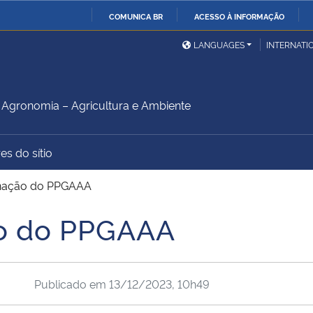
COMUNICA BR
ACESSO À INFORMAÇÃO
Ministério da Defesa
Ministério das Relações
Mini
IR
LANGUAGES
INTERNATI
Exteriores
PARA
O
Ministério da Cidadania
Ministério da Saúde
Mini
CONTEÚDO
gronomia – Agricultura e Ambiente
es do sítio
Ministério do
Controladoria-Geral da
Mini
Desenvolvimento Regional
União
Famí
nação do PPGAAA
Hum
o do PPGAAA
Advocacia-Geral da União
Banco Central do Brasil
Plan
Publicado em
13/12/2023, 10h49