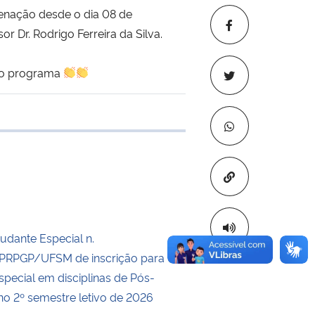
nação desde o dia 08 de
 Dr. Rodrigo Ferreira da Silva.
do programa
 transferência
Copiar para áre
tudante Especial n.
RPGP/UFSM de inscrição para
special em disciplinas de Pós-
o 2º semestre letivo de 2026