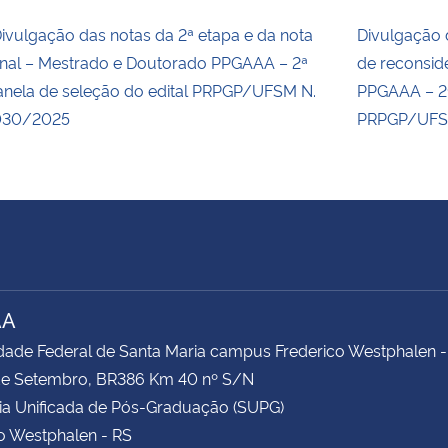
ivulgação das notas da 2ª etapa e da nota
Divulgação 
inal – Mestrado e Doutorado PPGAAA – 2ª
de reconsid
anela de seleção do edital PRPGP/UFSM N.
PPGAAA – 2ª
030/2025
PRPGP/UFS
AA
dade Federal de Santa Maria campus Frederico Westphalen -
 de Setembro, BR386 Km 40 nº S/N
ia Unificada de Pós-Graduação (SUPG)
o Westphalen - RS