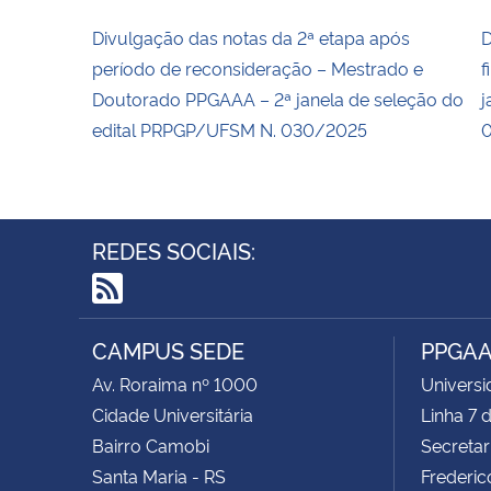
Divulgação das notas da 2ª etapa após
D
período de reconsideração – Mestrado e
f
Doutorado PPGAAA – 2ª janela de seleção do
j
edital PRPGP/UFSM N. 030/2025
REDES SOCIAIS:
RSS
CAMPUS SEDE
PPGA
Av. Roraima nº 1000
Universi
Cidade Universitária
Linha 7
Bairro Camobi
Secretar
Santa Maria - RS
Frederic