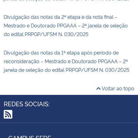
Divulgação das notas da 2ª etapa e da nota final –
Mestrado e Doutorado PPGAAA – 2ª janela de seleção
do edital PRPGP/UFSM N. 030/2025
Divulgação das notas da 1ª etapa após período de
reconsideração – Mestrado e Doutorado PPGAAA – 2ª
janela de seleção do edital PRPGP/UFSM N. 030/2025
Voltar ao topo
REDES SOCIAIS:
RSS
CAMPUS SEDE