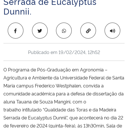
Serrada de Eucalyptus
Ministério da Cidadania
Dunnii.
Ministério da Saúde
Copiar para área 
Ministério de Minas e Energia
Ministério da Ciência, Tecnologia, Inovações e Comunicações
Publicado em
19/02/2024, 12h52
Ministério do Meio Ambiente
O Programa de Pós-Graduação em Agronomia –
Agricultura e Ambiente da Universidade Federal de Santa
Ministério do Turismo
Maria campus Frederico Westphalen, convida a
comunidade acadêmica para a defesa de dissertação da
Ministério do Desenvolvimento Regional
aluna Tauana de Souza Mangini, com o
trabalho intitulado “Qualidade das Toras e da Madeira
Controladoria-Geral da União
Serrada de Eucalyptus Dunnii.”, que acontecerá no dia 22
de fevereiro de 2024 (quinta-feira), às 13h30min, Sala de
Ministério da Mulher, da Família e dos Direitos Humanos