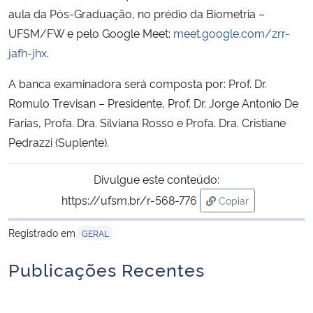
aula da Pós-Graduação, no prédio da Biometria –
UFSM/FW e pelo Google Meet:
meet.google.com/zrr-
Secretaria-Geral
jafh-jhx
.
Secretaria de Governo
A banca examinadora será composta por: Prof. Dr.
Romulo Trevisan – Presidente, Prof. Dr. Jorge Antonio De
Gabinete de Segurança Institucional
Farias, Profa. Dra. Silviana Rosso e Profa. Dra. Cristiane
Pedrazzi (Suplente).
Advocacia-Geral da União
Divulgue este conteúdo:
Banco Central do Brasil
https://ufsm.br/r-568-776
Copiar
para área de trans
Planalto
Registrado em
GERAL
Publicações Recentes