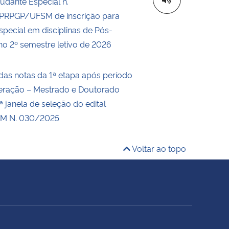
tudante Especial n.
RPGP/UFSM de inscrição para
special em disciplinas de Pós-
o 2º semestre letivo de 2026
das notas da 1ª etapa após período
eração – Mestrado e Doutorado
 janela de seleção do edital
M N. 030/2025
Voltar ao topo