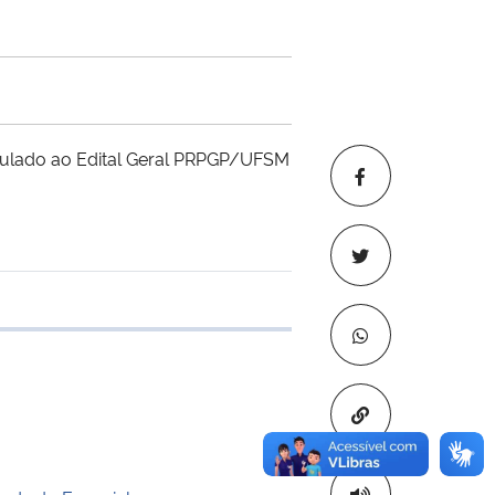
nculado ao Edital Geral PRPGP/UFSM
 transferência
Copiar para áre