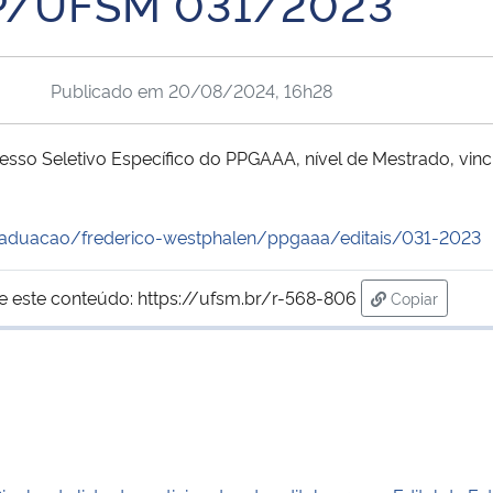
GP/UFSM 031/2023
Publicado em
20/08/2024, 16h28
cesso Seletivo Específico do PPGAAA, nível de Mestrado, vi
raduacao/frederico-westphalen/ppgaaa/editais/031-2023
e este conteúdo:
https://ufsm.br/r-568-806
Copiar
para área de