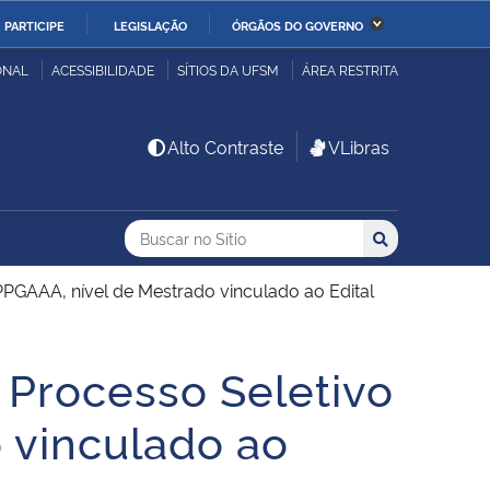
PARTICIPE
LEGISLAÇÃO
ÓRGÃOS DO GOVERNO
stério da Economia
Ministério da Infraestrutura
ONAL
ACESSIBILIDADE
SÍTIOS DA UFSM
ÁREA RESTRITA
stério de Minas e Energia
Ministério da Ciência,
Alto Contraste
VLibras
Tecnologia, Inovações e
Comunicações
Buscar no no Sítio
Busca
Busca:
Buscar
stério da Mulher, da
Secretaria-Geral
lia e dos Direitos
 PPGAAA, nível de Mestrado vinculado ao Edital
anos
– Processo Seletivo
alto
 vinculado ao