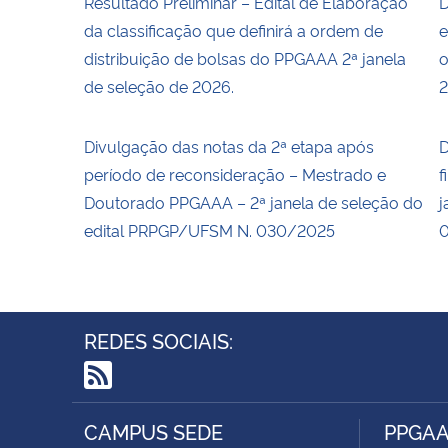
Resultado Preliminar – Edital de Elaboração
D
da classificação que definirá a ordem de
e
distribuição de bolsas do PPGAAA 2ª janela
o
de seleção de 2026.
2
Divulgação das notas da 2ª etapa após
D
período de reconsideração – Mestrado e
f
Doutorado PPGAAA – 2ª janela de seleção do
j
edital PRPGP/UFSM N. 030/2025
REDES SOCIAIS:
RSS
CAMPUS SEDE
PPGA