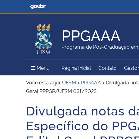
Casa Civil
Ministério da Justiça e
Segurança Pública
PPGAAA
Ministério da Agricultura,
Ministério da Educação
Programa de Pós-Graduação em A
Pecuária e Abastecimento
Menu Principal do Sítio
Menu
Página Inicial
Contato
Gestor
Ministério do Meio Ambiente
Ministério do Turismo
Você está aqui:
UFSM
>
PPGAAA
>
Divulgada nota
Geral PRPGP/UFSM 031/2023
Divulgada notas da
Secretaria de Governo
Gabinete de Segurança
Início do conteúdo
Institucional
Específico do PPG