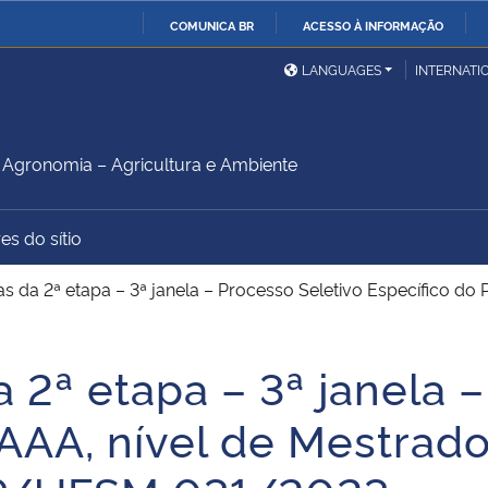
COMUNICA BR
ACESSO À INFORMAÇÃO
Ministério da Defesa
Ministério das Relações
Mini
IR
LANGUAGES
INTERNATI
Exteriores
PARA
O
Ministério da Cidadania
Ministério da Saúde
Mini
CONTEÚDO
gronomia – Agricultura e Ambiente
es do sítio
Ministério do
Controladoria-Geral da
Mini
Desenvolvimento Regional
União
Famí
s da 2ª etapa – 3ª janela – Processo Seletivo Específico do
Hum
 2ª etapa – 3ª janela 
Advocacia-Geral da União
Banco Central do Brasil
Plan
AAA, nível de Mestrado