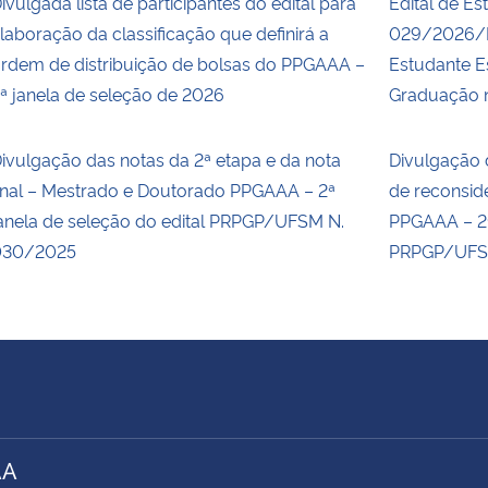
ivulgada lista de participantes do edital para
Edital de Es
laboração da classificação que definirá a
029/2026/P
rdem de distribuição de bolsas do PPGAAA –
Estudante E
ª janela de seleção de 2026
Graduação n
ivulgação das notas da 2ª etapa e da nota
Divulgação 
inal – Mestrado e Doutorado PPGAAA – 2ª
de reconsid
anela de seleção do edital PRPGP/UFSM N.
PPGAAA – 2ª
030/2025
PRPGP/UFS
AA