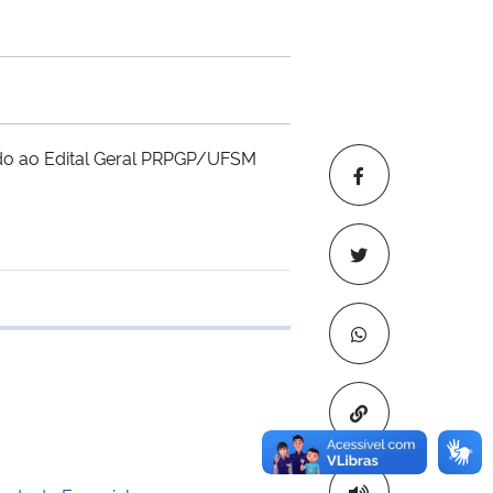
lado ao Edital Geral PRPGP/UFSM
 transferência
Copiar para áre