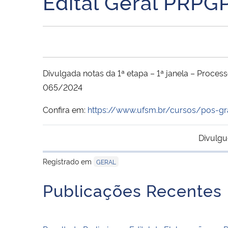
Edital Geral PRP
Divulgada notas da 1ª etapa – 1ª janela – Proce
065/2024
Confira em:
https://www.ufsm.br/cursos/pos-g
Divulgu
Registrado em
GERAL
Publicações Recentes