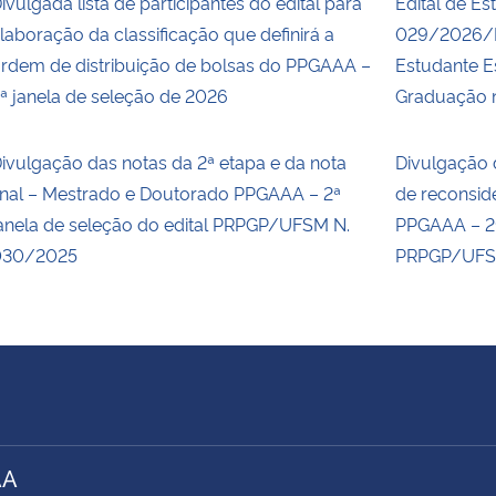
ivulgada lista de participantes do edital para
Edital de Es
laboração da classificação que definirá a
029/2026/P
rdem de distribuição de bolsas do PPGAAA –
Estudante E
ª janela de seleção de 2026
Graduação n
ivulgação das notas da 2ª etapa e da nota
Divulgação 
inal – Mestrado e Doutorado PPGAAA – 2ª
de reconsid
anela de seleção do edital PRPGP/UFSM N.
PPGAAA – 2ª
030/2025
PRPGP/UFS
AA