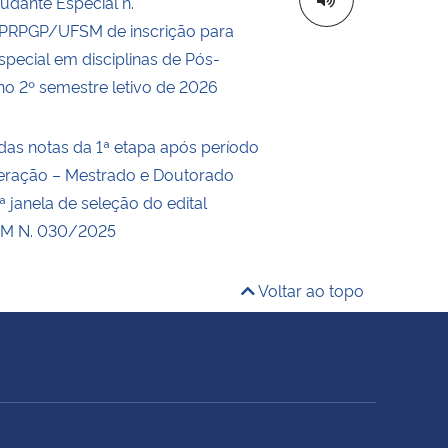
tudante Especial n.
RPGP/UFSM de inscrição para
special em disciplinas de Pós-
o 2º semestre letivo de 2026
das notas da 1ª etapa após período
eração – Mestrado e Doutorado
 janela de seleção do edital
M N. 030/2025
Voltar ao topo