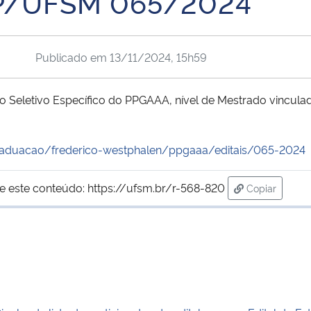
GP/UFSM 065/2024
Publicado em
13/11/2024, 15h59
sso Seletivo Específico do PPGAAA, nível de Mestrado vincu
raduacao/frederico-westphalen/ppgaaa/editais/065-2024
e este conteúdo:
https://ufsm.br/r-568-820
Copiar
para área de