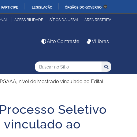
PARTICIPE
LEGISLAÇÃO
ÓRGÃOS DO GOVERNO
stério da Economia
Ministério da Infraestrutura
ONAL
ACESSIBILIDADE
SÍTIOS DA UFSM
ÁREA RESTRITA
stério de Minas e Energia
Ministério da Ciência,
Alto Contraste
VLibras
Tecnologia, Inovações e
Comunicações
Buscar no no Sítio
Busca
Busca:
Buscar
stério da Mulher, da
Secretaria-Geral
lia e dos Direitos
 PPGAAA, nível de Mestrado vinculado ao Edital
anos
 Processo Seletivo
alto
 vinculado ao