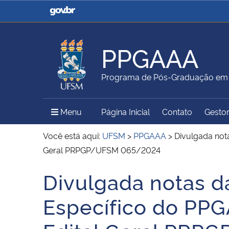
Casa Civil
Ministério da Justiça e
Segurança Pública
PPGAAA
Ministério da Agricultura,
Ministério da Educação
Programa de Pós-Graduação em A
Pecuária e Abastecimento
Menu Principal do Sítio
Menu
Página Inicial
Contato
Gestor
Ministério do Meio Ambiente
Ministério do Turismo
Você está aqui:
UFSM
>
PPGAAA
>
Divulgada nota
Geral PRPGP/UFSM 065/2024
Divulgada notas da
Secretaria de Governo
Gabinete de Segurança
Início do conteúdo
Institucional
Específico do PPG