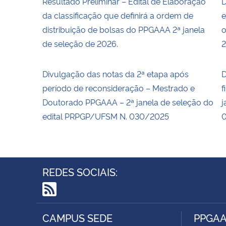
Resultado Preliminar – Edital de Elaboração
D
da classificação que definirá a ordem de
e
distribuição de bolsas do PPGAAA 2ª janela
o
de seleção de 2026.
2
Divulgação das notas da 2ª etapa após
D
período de reconsideração – Mestrado e
f
Doutorado PPGAAA – 2ª janela de seleção do
j
edital PRPGP/UFSM N. 030/2025
REDES SOCIAIS:
RSS
CAMPUS SEDE
PPGA