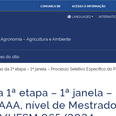
COMUNICA BR
ACESSO À INFORMAÇÃO
Ministério da Defesa
Ministério das Relações
Mini
IR
LANGUAGES
INTERNATI
Exteriores
PARA
O
Ministério da Cidadania
Ministério da Saúde
Mini
CONTEÚDO
gronomia – Agricultura e Ambiente
es do sítio
Ministério do
Controladoria-Geral da
Mini
Desenvolvimento Regional
União
Famí
s da 1ª etapa – 1ª janela – Processo Seletivo Específico do
Hum
 1ª etapa – 1ª janela –
Advocacia-Geral da União
Banco Central do Brasil
Plan
AAA, nível de Mestrado