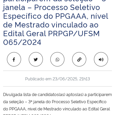
janela – Processo Seletivo
Ministério da Cidadania
Específico do PPGAAA, nível
Ministério da Saúde
de Mestrado vinculado ao
Edital Geral PRPGP/UFSM
Ministério de Minas e Energia
065/2024
Ministério da Ciência, Tecnologia, Inovações e Comunicações
Copiar para área 
Ministério do Meio Ambiente
Ministério do Turismo
Publicado em
23/06/2025, 21h13
Ministério do Desenvolvimento Regional
Divulgada lista de candidatos(as) aptos(as) a participarem
Controladoria-Geral da União
da seleção – 3ª janela do Processo Seletivo Específico
do PPGAAA, nível de Mestrado vinculado ao Edital Geral
Ministério da Mulher, da Família e dos Direitos Humanos