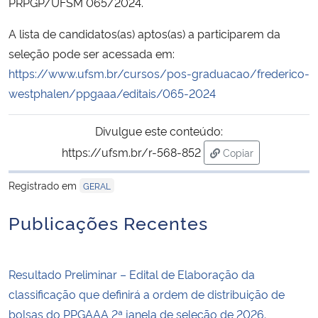
PRPGP/UFSM 065/2024.
A lista de candidatos(as) aptos(as) a participarem da
Secretaria-Geral
seleção pode ser acessada em:
Secretaria de Governo
https://www.ufsm.br/cursos/pos-graduacao/frederico-
westphalen/ppgaaa/editais/065-2024
Gabinete de Segurança Institucional
Divulgue este conteúdo:
Advocacia-Geral da União
https://ufsm.br/r-568-852
Copiar
para área de trans
Banco Central do Brasil
Registrado em
GERAL
Publicações Recentes
Planalto
Resultado Preliminar – Edital de Elaboração da
classificação que definirá a ordem de distribuição de
bolsas do PPGAAA 2ª janela de seleção de 2026.