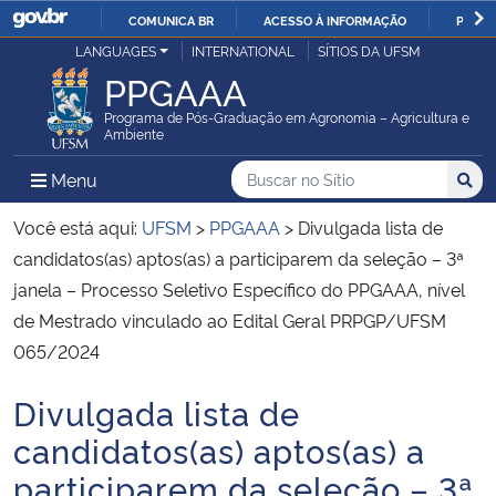
COMUNICA BR
ACESSO À INFORMAÇÃO
PARTI
Casa Civil
LANGUAGES
INTERNATIONAL
SÍTIOS DA UFSM
IR
PPGAAA
PARA
Ministério da Justiça e Segurança Pública
O
Programa de Pós-Graduação em Agronomia – Agricultura e
Ambiente
CONTEÚDO
Ministério da Defesa
Buscar no no Sítio
Busca
Busca:
Menu Principal do Sítio
Menu
Busc
Ministério das Relações Exteriores
Você está aqui:
UFSM
>
PPGAAA
>
Divulgada lista de
candidatos(as) aptos(as) a participarem da seleção – 3ª
Ministério da Economia
janela – Processo Seletivo Específico do PPGAAA, nível
de Mestrado vinculado ao Edital Geral PRPGP/UFSM
Ministério da Infraestrutura
065/2024
Ministério da Agricultura, Pecuária e Abastecimento
Divulgada lista de
Início do conteúdo
candidatos(as) aptos(as) a
Ministério da Educação
participarem da seleção – 3ª