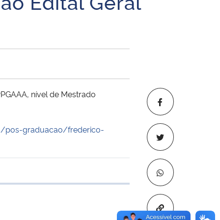
ao Edital Geral
 PPGAAA, nível de Mestrado
s/pos-graduacao/frederico-
 transferência
Copiar para áre