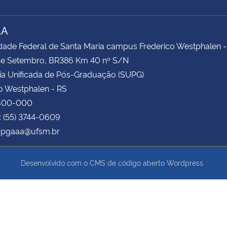
AA
dade Federal de Santa Maria campus Frederico Westphalen -
 de Setembro, BR386 Km 40 nº S/N
ia Unificada de Pós-Graduação (SUPG)
o Westphalen - RS
400-000
: (55) 3744-0609
 ppgaaa@ufsm.br
Desenvolvido com o CMS de código aberto
Wordpress