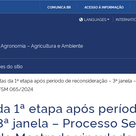
COMUNICA BR
ACESSO À INFORMAÇÃO
Ministério da Defesa
Ministério das Relações
Mini
IR
LANGUAGES
INTERNATI
Exteriores
PARA
O
Ministério da Cidadania
Ministério da Saúde
Mini
CONTEÚDO
gronomia – Agricultura e Ambiente
es do sítio
Ministério do
Controladoria-Geral da
Mini
Desenvolvimento Regional
União
Famí
as da 1ª etapa após período de reconsideração – 3ª janela 
Hum
/UFSM 065/2024
da 1ª etapa após perío
Advocacia-Geral da União
Banco Central do Brasil
Plan
ª janela – Processo Se