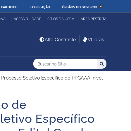
PARTICIPE
LEGISLAÇÃO
ÓRGÃOS DO GOVERNO
stério da Economia
Ministério da Infraestrutura
ONAL
ACESSIBILIDADE
SÍTIOS DA UFSM
ÁREA RESTRITA
stério de Minas e Energia
Ministério da Ciência,
Alto Contraste
VLibras
Tecnologia, Inovações e
Comunicações
Buscar no no Sítio
Busca
Busca:
Buscar
stério da Mulher, da
Secretaria-Geral
lia e dos Direitos
– Processo Seletivo Específico do PPGAAA, nível
anos
do de
alto
letivo Específico