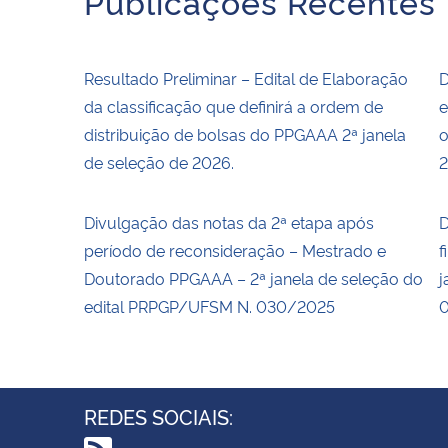
Publicações Recentes
Resultado Preliminar – Edital de Elaboração
D
da classificação que definirá a ordem de
e
distribuição de bolsas do PPGAAA 2ª janela
o
de seleção de 2026.
2
Divulgação das notas da 2ª etapa após
D
período de reconsideração – Mestrado e
f
Doutorado PPGAAA – 2ª janela de seleção do
j
edital PRPGP/UFSM N. 030/2025
REDES SOCIAIS: