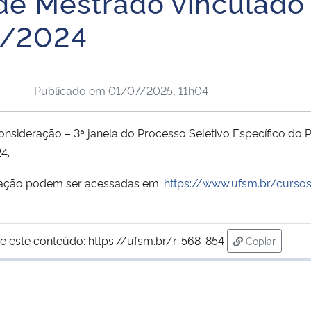
de Mestrado vinculado 
/2024
Publicado em
01/07/2025, 11h04
onsideração – 3ª janela do Processo Seletivo Específico do
4.
eração podem ser acessadas em:
https://www.ufsm.br/curso
e este conteúdo:
https://ufsm.br/r-568-854
Copiar
para área de