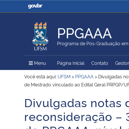
Casa Civil
Ministério da Justiça e
Segurança Pública
PPGAAA
Ministério da Agricultura,
Ministério da Educação
Programa de Pós-Graduação em A
Pecuária e Abastecimento
Menu Principal do Sítio
Menu
Página Inicial
Contato
Gestor
Ministério do Meio Ambiente
Ministério do Turismo
Você está aqui:
UFSM
>
PPGAAA
>
Divulgadas not
de Mestrado vinculado ao Edital Geral PRPGP
Divulgadas notas 
Secretaria de Governo
Gabinete de Segurança
Início do conteúdo
Institucional
reconsideração – 3