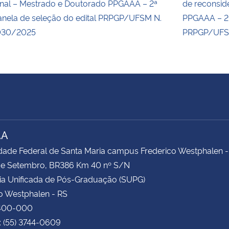
inal – Mestrado e Doutorado PPGAAA – 2ª
de reconsid
anela de seleção do edital PRPGP/UFSM N.
PPGAAA – 2ª
030/2025
PRPGP/UFS
AA
dade Federal de Santa Maria campus Frederico Westphalen -
 de Setembro, BR386 Km 40 nº S/N
ia Unificada de Pós-Graduação (SUPG)
o Westphalen - RS
400-000
: (55) 3744-0609