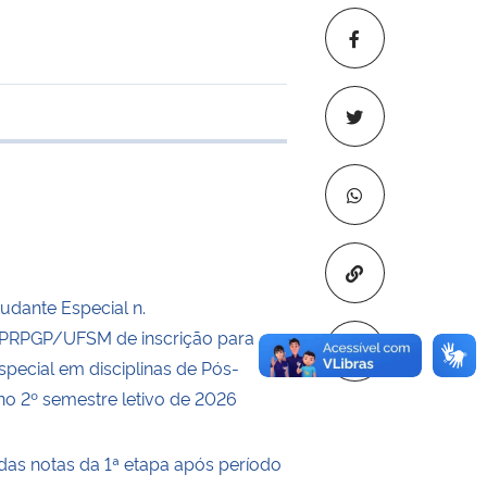
 transferência
Copiar para áre
tudante Especial n.
RPGP/UFSM de inscrição para
special em disciplinas de Pós-
o 2º semestre letivo de 2026
das notas da 1ª etapa após período