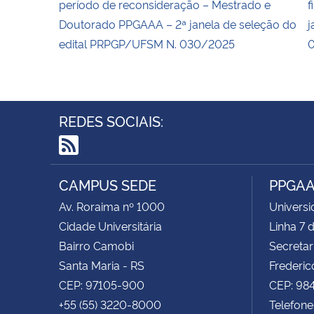
período de reconsideração – Mestrado e
f
Doutorado PPGAAA – 2ª janela de seleção do
j
edital PRPGP/UFSM N. 030/2025
REDES SOCIAIS:
RSS
CAMPUS SEDE
PPGA
Av. Roraima nº 1000
Universi
Cidade Universitária
Linha 7
Bairro Camobi
Secretar
Santa Maria - RS
Frederic
CEP: 97105-900
CEP: 98
+55 (55) 3220-8000
Telefone