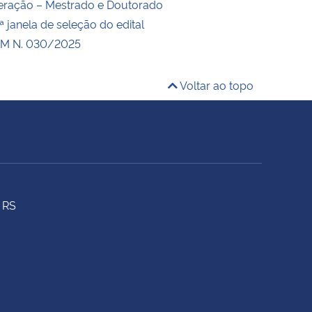
eração – Mestrado e Doutorado
 janela de seleção do edital
M N. 030/2025
Voltar ao topo
 RS