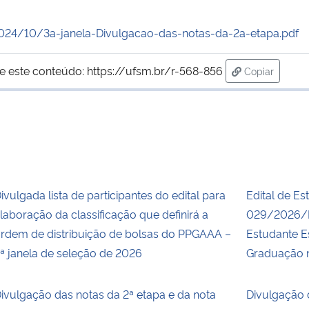
024/10/3a-janela-Divulgacao-das-notas-da-2a-etapa.pdf
e este conteúdo:
https://ufsm.br/r-568-856
Copiar
para área de
ivulgada lista de participantes do edital para
Edital de Es
laboração da classificação que definirá a
029/2026/P
rdem de distribuição de bolsas do PPGAAA –
Estudante E
ª janela de seleção de 2026
Graduação n
ivulgação das notas da 2ª etapa e da nota
Divulgação 